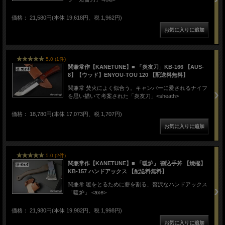
価格： 21,580円(本体 19,618円、税 1,962円)
5.0 (1件)
関兼常作【KANETUNE】■ 「炎友刀」KB-166 【AUS-
8】【ウッド】ENYOU-TOU 120 【配送料無料】
関兼常 焚火によく似合う。キャンパーに愛されるナイフ
を思い描いて考案された「炎友刀」<sheath>
価格： 18,780円(本体 17,073円、税 1,707円)
5.0 (2件)
関兼常作【KANETUNE】■ 「暖炉」 割込手斧 【焼樫】
KB-157 ハンドアックス 【配送料無料】
関兼常 暖をとるために薪を割る、贅沢なハンドアックス
「暖炉」 <axe>
価格： 21,980円(本体 19,982円、税 1,998円)