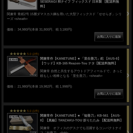
SESERAGI 和ナイフ フィックスド 日本製 【配送料無
料】
関兼常 青紙2号 15層ダマスカス鋼を用いた大型フィックスド「せせらぎ」シリ
ーズ <sheath>
価格： 34,980円(本体 31,800円、税 3,180円)
5.0 (2件)
関兼常作【KANETUNE】■ 「里生善刀」鉈 【AUS-8】
【ウッド】KB-165 Reazen-Tou ナタ【配送料無料】
関兼常 自然と共生するアウトドアフィールドで、きっと
頼もしい相棒となる「里生善刀」<sheath>
価格： 21,980円(本体 19,982円、税 1,998円)
5.0 (1件)
関兼常作【KANETUNE】■ 「短冊刀」KB-561 【AUS-
8】【真鍮】TANZAKU-TOU 折りたたみ 【配送料無料】
関兼常 オフィスのデスクでも活躍するコンパクトナイ
フ「短冊刀」<fold>