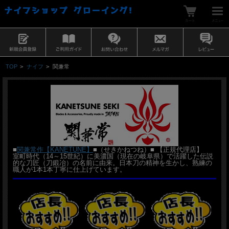
TOP
>
ナイフ
>
関兼常
■
関兼常作【KANETUNE】
■（せきかねつね）■ 【正規代理店】
室町時代（14～15世紀）に美濃国（現在の岐阜県）で活躍した伝説
的な刀匠（刀鍛冶）の名前に由来。日本刀の精神を生かし、熟練の
職人が1本1本丁寧に仕上げています。