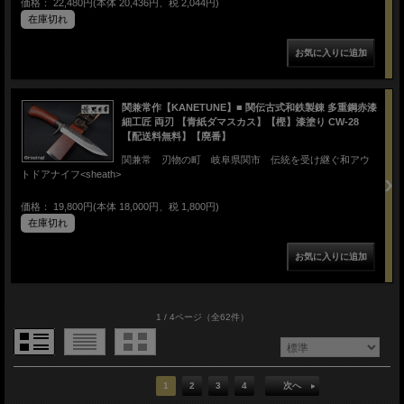
価格： 22,480円(本体 20,436円、税 2,044円)
在庫切れ
関兼常作【KANETUNE】■ 関伝古式和鉄製錬 多重鋼赤漆
細工匠 両刃 【青紙ダマスカス】【樫】漆塗り CW-28
【配送料無料】【廃番】
関兼常 刃物の町 岐阜県関市 伝統を受け継ぐ和アウ
トドアナイフ<sheath>
価格： 19,800円(本体 18,000円、税 1,800円)
在庫切れ
1 / 4ページ
（全62件）
1
2
3
4
次へ