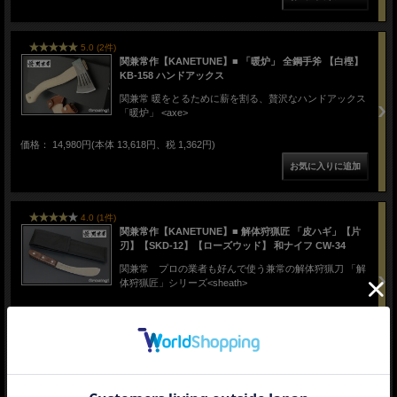
5.0 (2件)
関兼常作【KANETUNE】■ 「暖炉」 全鋼手斧 【白樫】
KB-158 ハンドアックス
関兼常 暖をとるために薪を割る、贅沢なハンドアックス
「暖炉」 <axe>
価格： 14,980円(本体 13,618円、税 1,362円)
4.0 (1件)
関兼常作【KANETUNE】■ 解体狩猟匠 「皮ハギ」【片
刃】【SKD-12】【ローズウッド】 和ナイフ CW-34
関兼常 プロの業者も好んで使う兼常の解体狩猟刀 「解
体狩猟匠」シリーズ<sheath>
価格： 14,480円(本体 13,164円、税 1,316円)
5.0 (1件)