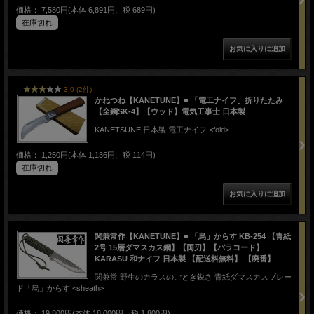
価格： 7,580円(本体 6,891円、税 689円)
在庫切れ
3.0 (2件)
かねつね【KANETUNE】■ 「電工ナイフ」折りたたみ
【全鋼SK-4】【ウッド】電気工事士 日本製
KANETSUNE 日本製 電工ナイフ <fold>
価格： 1,250円(本体 1,136円、税 114円)
在庫切れ
関兼常作【KANETUNE】■ 「烏」からす KB-254 【青紙
2号 15層ダマスカス鋼】【両刃】【パラコード】
KARASU 和ナイフ 日本製 【配送料無料】 【廃番】
関兼常 野生のカラスのごとき鋭さ 青紙ダマスカスブレー
ド「烏」からす <sheath>
価格： 19,800円(本体 18,000円、税 1,800円)