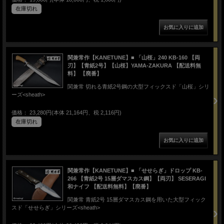
在庫切れ
関兼常作【KANETUNE】■ 「山桜」240 KB-160 【両
刃】【青紙2号】【山桜】YAMA-ZAKURA 【配送料無
料】 【廃番】
関兼常 切れる青紙2号鋼の大型フィックスド「山桜」シリ
ーズ<sheath>
価格： 23,280円(本体 21,164円、税 2,116円)
在庫切れ
関兼常作【KANETUNE】■ 「せせらぎ」ドロップ KB-
266 【青紙2号 15層ダマスカス鋼】【両刃】 SESERAGI
和ナイフ 【配送料無料】【廃番】
関兼常 青紙2号 15層ダマスカス鋼を用いた大型フィック
スド「せせらぎ」シリーズ<sheath>