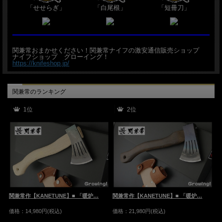
「せせらぎ」
「白尾根」
「短冊刀」
関兼常おまかせください！関兼常ナイフの激安通信販売ショップ
ナイフショップ グローイング！
https://knifeshop.jp/
関兼常のランキング
1位
2位
関
関兼常作【KANETUNE】■ 「暖炉…
関兼常作【KANETUNE】■ 「暖炉…
価
価格：14,980円(税込)
価格：21,980円(税込)