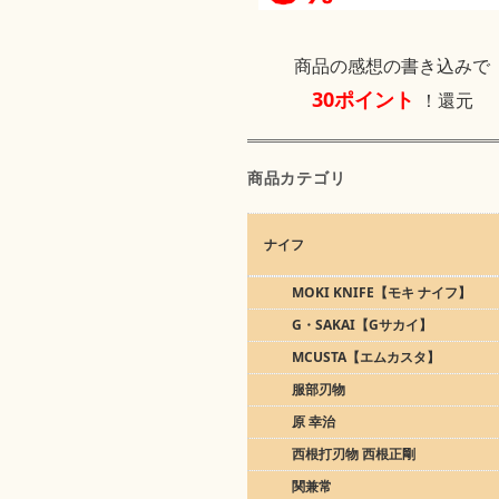
商品の感想の書き込みで
30ポイント
！還元
商品カテゴリ
ナイフ
MOKI KNIFE【モキ ナイフ】
G・SAKAI【Gサカイ】
MCUSTA【エムカスタ】
服部刃物
原 幸治
西根打刃物 西根正剛
関兼常