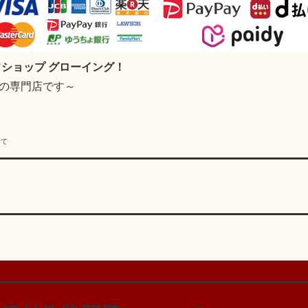
フショップ グローイング！
フの専門店です～
いて