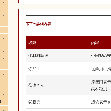
不正の詳細内容
段階
内容
】
①材料調達
中国製の安
②加工
従業員に指
原産国表示
③改ざん
鋼材種別マ
④販売
虚偽表示さ
ン】