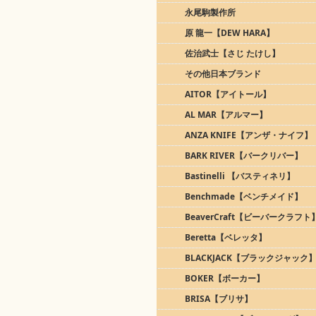
永尾駒製作所
原 龍一【DEW HARA】
佐治武士【さじ たけし】
その他日本ブランド
AITOR【アイトール】
AL MAR【アルマー】
ANZA KNIFE【アンザ・ナイフ】
BARK RIVER【バークリバー】
Bastinelli 【バスティネリ】
Benchmade【ベンチメイド】
BeaverCraft【ビーバークラフト
Beretta【ベレッタ】
BLACKJACK【ブラックジャック
BOKER【ボーカー】
BRISA【ブリサ】