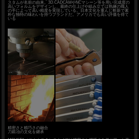
スタムが名前の由来。3D.CADCAMやNCマシーン等を用い完成度の
高いフォルムをデザインし、最終の仕上げや組み立ては熟練の職人
の手によって高い精度を実現している。日本文化を重んじ斬新で素
朴な独特の味わいを持つブランドだ。アメリカでも高い評価を得て
いる
精密さと精巧さの融合
刀鍛冶の文化を継承