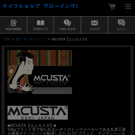
TOP
>
包丁 キッチンナイフ
>
MCUSTA【エムカスタ】
■MCUSTA【エムカスタ】■
Silkyブランド等で知られるハサミのトップメーカーである丸章工業
が最新テクノロジーを駆使し立ち上げたブランド。マンマシーンカ