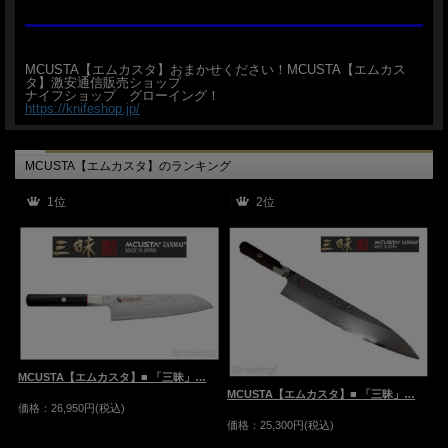
MCUSTA【エムカスタ】おまかせください！MCUSTA【エムカス
タ】激安通信販売ショップ
ナイフショップ グローイング！
https://knifeshop.jp/
MCUSTA【エムカスタ】のランキング
1位
2位
MCUSTA【エムカスタ】■ 「三昧」…
MCUSTA【エムカスタ】■ 「三昧」…
M
価格：26,950円(税込)
価格：25,300円(税込)
価