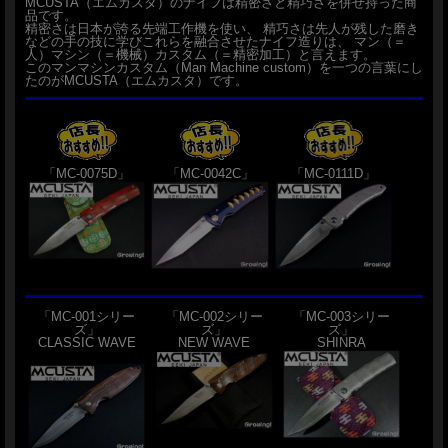
MCUSTA（エムカスタ）のナイフは精密さと精巧さを併せ持った商
品です。
精密さは日本が誇る先端工作機を使い、 精巧さは先人が残した磨き
などの手の技に学びこれらを融合させたナイフ造りは、 マン（＝
人）マシン（＝機械）カスタム（＝精密加工）と言えます。
このマンマシンカスタム（Man Machine custom）を一つの言葉にし
たのがMCUSTA（エムカスタ）です。
「MC-0075D」
「MC-0042C」
「MC-0111D」
「MC-001シリー
「MC-002シリー
「MC-003シリー
ズ」
ズ」
ズ」
CLASSIC WAVE
NEW WAVE
SHINRA