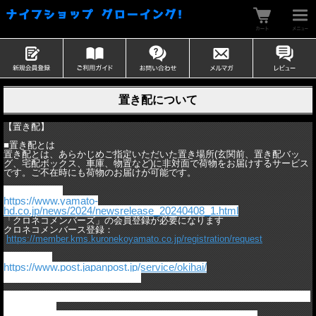
置き配について
【置き配】
■置き配とは
置き配とは、あらかじめご指定いただいた置き場所(玄関前、置き配バッ
グ、宅配ボックス、車庫、物置など)に非対面で荷物をお届けするサービス
です。ご不在時にも荷物のお届けが可能です。
●ヤマト運輸
https://www.yamato-
hd.co.jp/news/2024/newsrelease_20240408_1.html
「クロネコメンバーズ」の会員登録が必要になります
クロネコメンバース登録：
https://member.kms.kuronekoyamato.co.jp/registration/request
●日本郵便
https://www.post.japanpost.jp/service/okihai/
事前に登録が必要になります
当店ではお客様による置き配の選択は「可能」に設定
させていた
だきますが