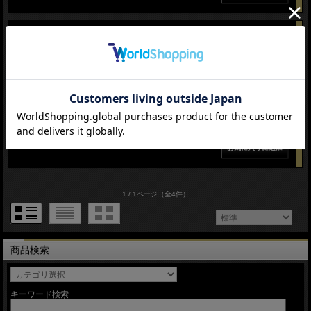
4.5 (4件)
S&W 44MAGNUM 【スモーク】 44マグナム■アンチフォ
グ 曇らない セーフティ グラス
米国銃器メーカーとして有名なS&W【スミス＆ウエッソ
ン】社の安全グラス <sunglass>
価格： 1,980円(本体 1,800円、税 180円)
在庫切れ
1 / 1ページ
（全4件）
商品検索
キーワード検索