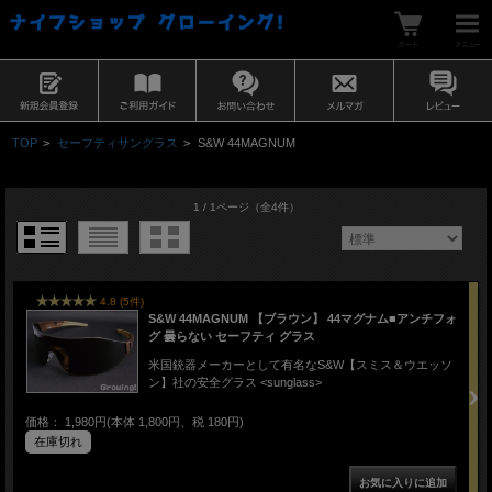
TOP
>
セーフティサングラス
>
S&W 44MAGNUM
1 / 1ページ
（全4件）
4.8 (5件)
S&W 44MAGNUM 【ブラウン】 44マグナム■アンチフォ
グ 曇らない セーフティ グラス
米国銃器メーカーとして有名なS&W【スミス＆ウエッソ
ン】社の安全グラス <sunglass>
価格： 1,980円(本体 1,800円、税 180円)
在庫切れ