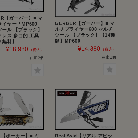
ER【ガーバー】■ マ
GERBER【ガーバー】■ マ
イヤー「MP600」
ルチプライヤー600 マルチ
ツール 【ブラック】
ツール 【ブラック】【14種
ドレス 多目的 工具
類】MP600
料無料】
¥14,380
¥18,980
在庫 1個
在庫 2個
R【ボーカー】■ キ
Real Avid【リアル アビッ