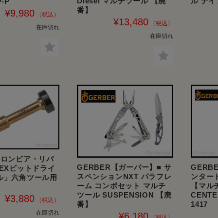
Diesel マルチツール 【廃
ル ナイフ
-P
番】
¥9,980
¥13,480
在庫切れ
在庫切れ
コロンビア・リバ
GERBER【ガーバー】■ サ
GERB
HEXビットドライ
スペンションNXT パラフレ
ンター
ル」六角ツール用
ーム コンボセット マルチ
【マル
】
ツール SUSPENSION 【廃
CENTE
¥3,880
番】
1417
在庫切れ
¥6,180