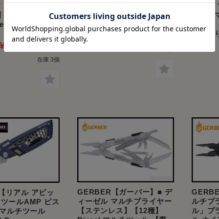
GERBER【ガーバー】■ サ
 コルクスクリュ
ャンプ
スペンション マルチツール
34】【オーク】
ケット
【12種】 SUSPENSION
ife 【配送料無
ッグ】
ー】折
¥9,980
料】
¥23,380
在庫 3個
在庫 3個
GERBER【ガーバー】■ デ
GERB
vid【リアル アビッ
ィーゼル マルチプライヤー
ルチプ
ンツールAMP ピス
【ステンレス】【12種】
ル」プ
種 マルチツール