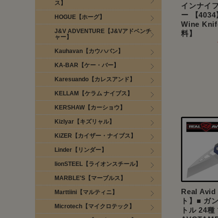
ス】
インナイフ
ー 【40
HOGUE【ホーグ】
Wine Kn
J&V ADVENTURE【J&Vアドベンチ
料】
ャー】
Kauhavan【カウハバン】
KA-BAR【ケー・バー】
Karesuando【カレスアンド】
KELLAM【ケラム ナイブス】
KERSHAW【カーショウ】
Kizlyar【キズリャル】
KiZER【カイザー・ナイブス】
Linder【リンダー】
lionSTEEL【ライオンスチール】
MARBLE'S【マーブルス】
Real A
Marttiini【マルティニ】
ト】■ ガ
Microtech【マイクロテック】
トル 24