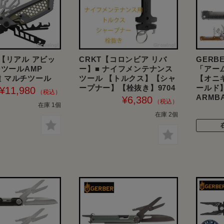
vid【リアル アビッ
CRKT【コロンビア リバ
GERB
ンツールAMP
ー】■ ナイフメンテナンス
「アー
7種 マルチツール
ツール 【トルクス】【シャ
【オニ
ープナー】【栓抜き】9704
ールド
¥11,980
ARMB
¥6,380
在庫 1個
在庫 2個