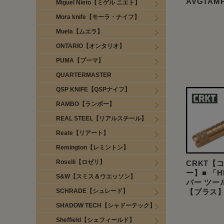
AVGTAMP
Miguel Nieto【ミゲル ニエト】
Mora knife【モーラ・ナイフ】
Muela【ムエラ】
ONTARIO【オンタリオ】
PUMA【プーマ】
QUARTERMASTER
QSP KNIFE【QSPナイフ】
RAMBO【ランボー】
REAL STEEL【リアルスチール】
Reate【リアート】
Remington【レミントン】
Roselli【ロゼリ】
CRKT【
ー】■ 「
S&W【スミス＆ウエッソン】
バー ツー
SCHRADE【シュレード】
【ブラス
SHADOW TECH【シャドーテック】
Sheffield【シェフィールド】