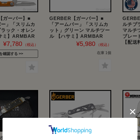
R【ガーバー】■
GERBER【ガーバー】■
GERB
バー」「スリムカ
「アームバー」「スリムカ
ルチプラ
ブラック・オレン
ット」グリーン マルチツー
マルチ
サミ】ARMBAR
ル 【ハサミ】ARMBAR
ブレー
【配送
¥7,780
¥5,980
在庫 1個
を確認する
【ボーカー】■ ワ
BOKE