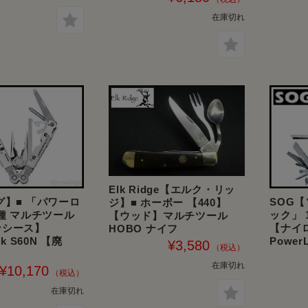
在庫切れ
Elk Ridge【エルク・リッ
グ】■ 「パワーロ
SOG【
ジ】■ ホーボー 【440】
8種 マルチツール
ック」 
【ウッド】マルチツール
ンシース】
【ナイ
HOBO ナイフ
ck S60N 【廃
PowerL
¥3,580
在庫切れ
¥10,170
在庫切れ