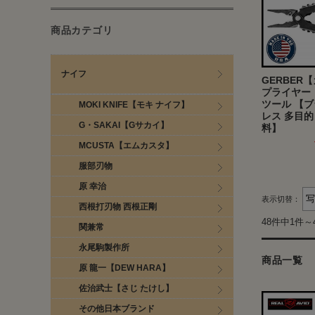
商品カテゴリ
ナイフ
GERBER
プライヤー「
ツール 【
MOKI KNIFE【モキ ナイフ】
レス 多目的
G・SAKAI【Gサカイ】
料】
MCUSTA【エムカスタ】
服部刃物
原 幸治
表示切替：
西根打刃物 西根正剛
48件中1件～
関兼常
永尾駒製作所
商品一覧
原 龍一【DEW HARA】
佐治武士【さじ たけし】
その他日本ブランド