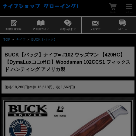
TOP
>
ナイフ
>
BUCK【バック】
BUCK【バック】ナイフ■ #102 ウッズマン 【420HC】
【DymaLuxココボロ】Woodsman 102CCS1 フィックス
ド ハンティング アメリカ製
価格:18,280円(本体 16,618円、税 1,662円)