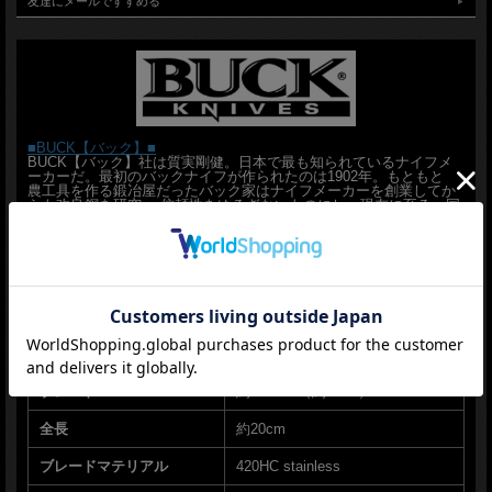
友達にメールですすめる
Made in the USA
■商品■#102■Woodsman■新品■
■ブレード：約10.1cm（約3mm）
■全長：約20cm
■ブレードマテリアル：420HC stainless
■ハンドルマテリアル：DymaLux Cocobolo Heritage
■シースマテリアル：Leather
■BUCK【バック】■
■ウエイト：約71g
BUCK【バック】社は質実剛健。日本で最も知られているナイフメ
■Made in the USA
ーカーだ。最初のバックナイフが作られたのは1902年。もともと
農工具を作る鍛冶屋だったバック家はナイフメーカーを創業してか
らも改良鋼を研究。 信頼性をゆるぎないものにし、現在に至る。同
■BUCK【バック】ナイフ■ #102 ウッズマン 【420HC】【DymaLuxココボロ】
社の最も有名な折りたたみナイフ#110は世界で最もコピーされたナ
Woodsman 102CCS1 フィックスド ハンティング アメリカ製 ■新品■
イフとして知られる。ユーザーの幅広い支持があるブランドだ
＊製造時、輸送に伴う擦り傷、箱の凹み等ある場合がございます事、ご了承下さい
＊写真、動画はサンプルとなります
BUCK【バック】ナイフ #102 ウッズマン 【420HC】【DymaLuxココボ
ナイフ販売専門ショップ グローイング！
ロ】Woodsman 102CCS1 フィックスド ハンティング アメリカ製 製品仕
様（スペック一覧）
スペック項目
仕様詳細
ブレード
約10.1cm（約3mm）
全長
約20cm
ブレードマテリアル
420HC stainless