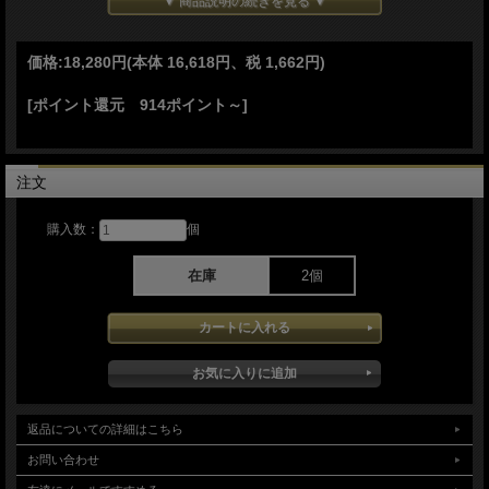
▼ 商品説明の続きを見る ▼
ヒルトとバット部分はアルミニウムを採用
●レザーベルトシース付属
非常にしっかりとしたものになっています
価格:
18,280円
(本体 16,618円、税 1,662円)
Made in the USA
[ポイント還元 914ポイント～]
注文
購入数：
個
在庫
2個
返品についての詳細はこちら
流行に左右されない伝統のスタイル
お問い合わせ
汎用性が高く、軽量で取り回しのよい「使う」ナイフです