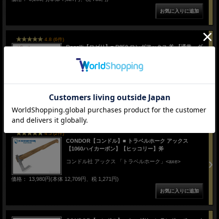
4.8 (6件)
Roselli【ロゼリ】■ R850 ロングアックス 斧 【通常・ダ
ーク】 【カーボン鋼】【レザーカバー】 フィンランド製
H.Roselli【ロゼリ】 フィンランド製アックス「R850」シ
リーズ <axe>
価格： 23,580円(本体 21,436円、税 2,144円)
～
4.5 (2件)
CONDOR【コンドル】■ トラベルホーク アックス
【1060ハイカーボン】【ヒッコリー】斧
コンドル社 アックス 「トラベルホーク」<axe>
価格： 13,980円(本体 12,709円、税 1,271円)