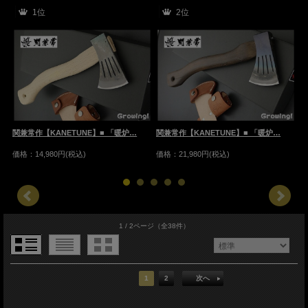
1位
2位
関兼常作【KANETUNE】■ 「暖炉…
関兼常作【KANETUNE】■ 「暖炉…
T
価格：14,980円(税込)
価格：21,980円(税込)
価
1 / 2ページ
（全38件）
1
2
次へ