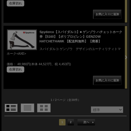
在庫切れ
Spyderco【スパイダルコ】■ ゲンゾウ ハチェットホーク
斧 【5160】【ポリプロピレン】GENZOW
HATCHETHAWK 【配送料無料】 【廃番】
スパイダルコ ゲンゾウ デザインのユーティリティトマ
ホーク<AXE>
価格： 48,980円(本体 44,527円、税 4,453円)
在庫切れ
1 / 2ページ
（全38件）
1
2
次へ