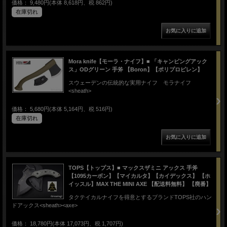
価格： 9,480円(本体 8,618円、税 862円)
在庫切れ
Mora knife【モーラ・ナイフ】■ 「キャンピングアック
ス」ODグリーン 手斧 【Boron】【ポリプロピレン】
スウェーデンの伝統的な実用ナイフ モラナイフ
<sheath>
価格： 5,680円(本体 5,164円、税 516円)
在庫切れ
TOPS【トップス】■ マックスザミニ アックス 手斧
【1095カーボン】【マイカルタ】【カイデックス】 【ホ
イッスル】MAX THE MINI AXE 【配送料無料】 【廃番】
タクテイカルナイフを得意とするブランドTOPS社のハン
ドアックス<sheath><axe>
価格： 18,780円(本体 17,073円、税 1,707円)