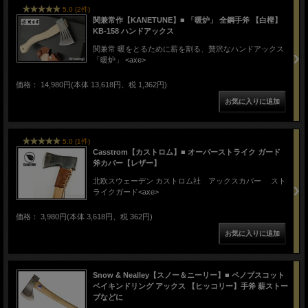
5.0 (2件)
関兼常作【KANETUNE】■ 「暖炉」 全鋼手斧 【白樫】
KB-158 ハンドアックス
関兼常 暖をとるために薪を割る、贅沢なハンドアックス
「暖炉」 <axe>
価格： 14,980円(本体 13,618円、税 1,362円)
5.0 (1件)
Casstrom【カストロム】■ オーバーストライク ガード
斧カバー【レザー】
北欧スウェーデン カストロム社 アックスカバー スト
ライクガード<axe>
価格： 3,980円(本体 3,618円、税 362円)
Snow & Nealley【スノー＆ニーリー】■ ペノブスコット
ベイキンドリング アックス 【ヒッコリー】手斧 薪ストー
ブなどに