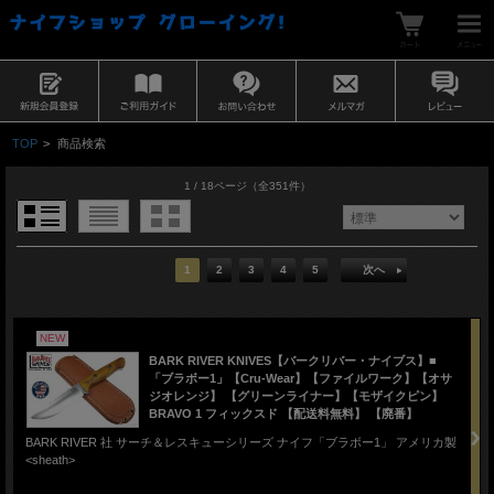
TOP
>
商品検索
1 / 18ページ
（全351件）
1
2
3
4
5
次へ
NEW
BARK RIVER KNIVES【バークリバー・ナイブス】■
「ブラボー1」【Cru-Wear】【ファイルワーク】【オサ
ジオレンジ】 【グリーンライナー】【モザイクピン】
BRAVO 1 フィックスド 【配送料無料】 【廃番】
BARK RIVER 社 サーチ＆レスキューシリーズ ナイフ「ブラボー1」 アメリカ製
<sheath>