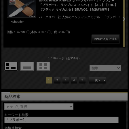
BARK RIVER KNIVES【バークリバー・ナイブス】■
「ブラボー1」 ランプレス フルハイト【A-2】【FHG】
【ブラック マイカルタ】BRAVO1 【配送料無料】
バークリバー社 人気のハンティングモデル 「ブラボー1
」 <sheath>
価格： 42,980円(本体 39,073円、税 3,907円)
1 / 18ページ
（全351件）
1
2
3
4
5
次へ
商品検索
キーワード検索
価格帯検索