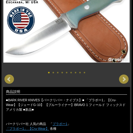
商品説明
■BARK RIVER KNIVES【バークリバー・ナイブス】■ 「ブラボー1」【Cru-
Wear】【ジェードG-10】 【ブルーライナー】BRAVO 1 フィールド フィックスド
アメリカ製 ■新品■
バークリバー社 人気の商品 「
ブラボー1
」
「ブラボー1」 【Cru-Wear】
各種