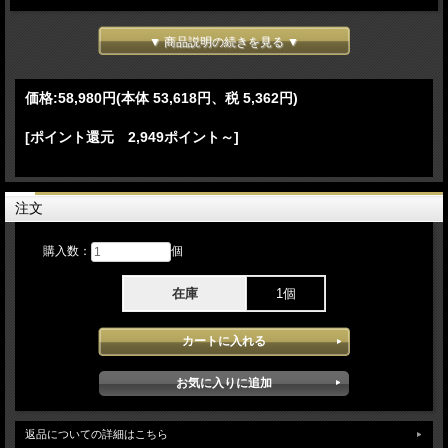
ブラボー1は米海兵隊の南部トレーニングセンター フォース・リコン・ユニット
にてデザインされました。それ以来 バークリバー社は12000本以上のブラボー1
▼ 商品説明の続きを見る ▼
ナイフを販売してきましたベストセラーモデルです
【スペシャルモデル】
価格:
58,980円
(本体 53,618円、税 5,362円)
●ブルー ライナー入り
[ポイント還元 2,949ポイント～]
●「Cru-Wear」鋼 ブレード
耐摩耗性に優れる高級鋼材「Cru-Wear」鋼
●はまぐり刃
食い込みの良いはまぐり刃（コンベックスグラインド）
注文
●フルタング構造
頑丈なフルタング構造
●ジェードG-10 ハンドル
購入数：
個
＋ブルーライナー入り
手にフィットするようにシェイプされております
ランヤードホール付き
在庫
1個
●レザーベルトシース付属
左右両利き
横方向に装着可能
Made in the USA
別モデルです サイズ感の確認にどうぞ
返品についての詳細はこちら