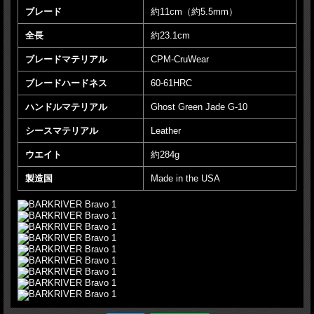
Chromium 7.50%
ブレード
約11cm（約5.5mm）
Vanadium 2.40%
Tungsten 1.15%
全長
約23.1cm
Molybdenum 1.60%
実用性の高いナイスモデル
ブレードマテリアル
CPM-CruWear
おすすめ！！
ブレードハードネス
60-61HRC
個人的に好きな 「
ジェードG-10
」ハンドル
ハンドルマテリアル
Ghost Green Jade G-10
Made in the USA
シースマテリアル
Leather
■商品■Bravo 1■新品■
ウエイト
約284g
■ブレード：約11cm（約5.5mm）
■全長：約23.1cm
製造国
Made in the USA
■ブレードマテリアル：CPM-CruWear
■ブレードハードネス：60-61HRC
■ハンドルマテリアル：Ghost Green Jade G-10
■シースマテリアル：Leather
■ウエイト：約284g
■Made in the USA
■BARK RIVER KNIVES【バークリバー・ナイブス】■ 「ブラボー1」【Cru-
Wear】【ジェードG-10】 【ブルーライナー】BRAVO 1 フィールド フィックスド
アメリカ製 ■新品■
＊製造時、輸送に伴う擦り傷、箱の凹み等ある場合がございます事、ご了承下さい