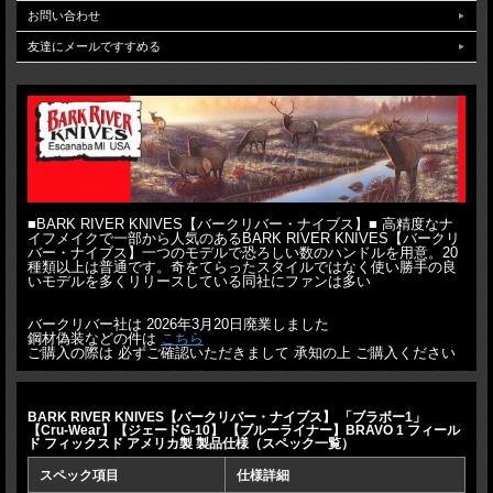
お問い合わせ
友達にメールですすめる
■BARK RIVER KNIVES【バークリバー・ナイブス】■ 高精度なナ
イフメイクで一部から人気のあるBARK RIVER KNIVES【バークリ
バー・ナイブス】一つのモデルで恐ろしい数のハンドルを用意。20
種類以上は普通です。奇をてらったスタイルではなく使い勝手の良
いモデルを多くリリースしている同社にファンは多い
+ハンドルは個体ごと異なります
バークリバー社 「
ブラボー1
」シリーズ
バークリバー社は 2026年3月20日廃業しました
鋼材偽装などの件は
こちら
ご購入の際は 必ずご確認いただきまして 承知の上 ご購入ください
＋＋ Cru-Wear鋼
CPM-3V 以上の耐靱性、耐摩耗性
=CPM-Cru-Wear=
BARK RIVER KNIVES【バークリバー・ナイブス】 「ブラボー1」
Typical Chemistry
【Cru-Wear】【ジェードG-10】 【ブルーライナー】BRAVO 1 フィール
ド フィックスド アメリカ製 製品仕様（スペック一覧）
Carbon 1.10%
Manganese 0.35%
スペック項目
仕様詳細
Silicon 1.10%