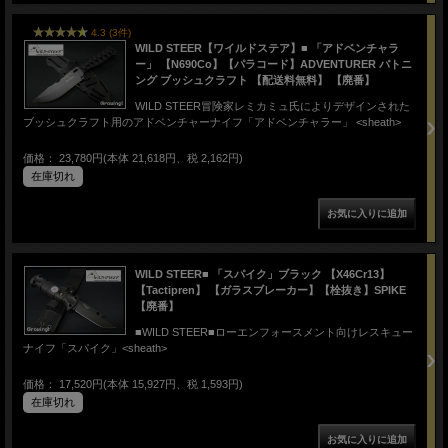
4.3 (3件)
WILD STEER【ワイルドステア】■ 「アドベンチャラ
ー」 【N690Co】【パラコード】ADVENTURER バトニ
ング ブッシュクラフト 【配送料無料】 【廃番】
WILD STEER冒険家レミカミュ氏によりデザインされた
ブッシュクラフト用のアドベンチャーナイフ「アドベンチャラー」 <sheath>
価格： 23,780円(本体 21,618円、税 2,162円)
在庫切れ
WILD STEER■ 「スパイク」ブラック 【X46Cr13】
【Tactipren】 【ガラスブレーカー】【栓抜き】SPIKE
【廃番】
■WILD STEER■ローエンフォースメント向けレスキュー
ナイフ「スパイク」<sheath>
価格： 17,520円(本体 15,927円、税 1,593円)
在庫切れ