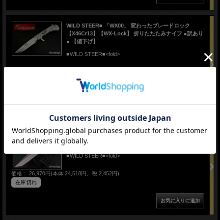
WILD STEER■ 「WX00」 変わったブレードロック
【X46Cr13】【WX-Lock】 折りたたたみナイフ ●訳あり
● 【値下げ】
■WILD STEER■<fold>
価格： 18,480円(本体 16,800円、税 1,680円)
在庫切れ
5.0 (1件)
WILD STEER■ 「WX」 変わったブレードロック WX-
Lock フォルダー 【配送料無料】 【お取り扱い終了】
■WILD STEER■<fold>
価格： 26,970円(本体 24,518円、税 2,452円)
在庫切れ