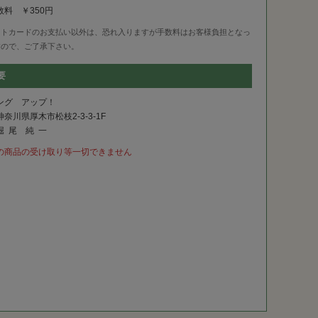
料 ￥350円
ットカードのお支払い以外は、恐れ入りますが手数料はお客様負担となっ
すので、ご了承下さい。
要
ング アップ！
奈川県厚木市松枝2-3-3-1F
堀 尾 純 一
の商品の受け取り等一切できません