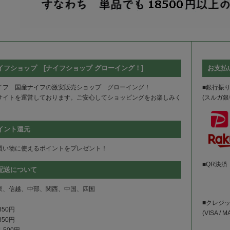
イフショップ [ナイフショップ グローイング！]
お支払
イフ 国産ナイフの激安販売ショップ グローイング！
■銀行振
サイトを運営しております。ご安心してショッピングをお楽しみく
(スルガ銀行
イント還元
買い物に使えるポイントをプレゼント！
■QR決済
配送について
東、信越、中部、関西、中国、四国
■クレジ
850円
(VISA / 
850円