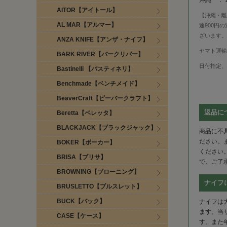
沖縄 ：
AITOR【アイトール】
【沖縄・離
AL MAR【アルマー】
途900円
ざいます。
ANZA KNIFE【アンザ・ナイフ】
ヤマト運輸
BARK RIVER【バークリバー】
日付指定、
Bastinelli 【バスティネリ】
Benchmade【ベンチメイド】
BeaverCraft【ビーバークラフト】
返品に
Beretta【ベレッタ】
BLACKJACK【ブラックジャック】
商品に不
ださい。
BOKER【ボーカー】
ください
BRISA【ブリサ】
で、ご了
BROWNING【ブローニング】
ナイフ
BRUSLETTO【ブルスレット】
BUCK【バック】
ナイフは
ます。当
CASE【ケース】
す。また