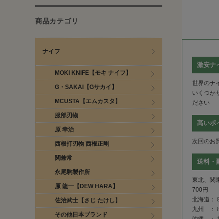
商品カテゴリ
ナイフ
激安ナ
MOKI KNIFE【モキ ナイフ】
世界のナ
G・SAKAI【Gサカイ】
いくつか
MCUSTA【エムカスタ】
ださい
服部刃物
高いポ
原 幸治
次回のお
西根打刃物 西根正剛
関兼常
送料・
永尾駒製作所
東北、関
原 龍一【DEW HARA】
700円
北海道：
佐治武士【さじ たけし】
九州 ：
その他日本ブランド