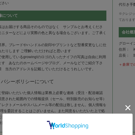
ださい
代引き手数
※クレジ
像について
ておりま
真はお届けする商品そのものではなく サンプルとお考えくださ
会社概
モニターなどにより実際の色と異なる場合もございます。ご了承く
グローイ
業界。ブレードやハンドルの刻印やプリントなど型番変更なしに仕
住所： 神
れたりします ご理解いただければと思います
店長： 
使用しているgrowing!のロゴの入ったナイフの写真は自由に利用
ます あなたのホームページやブログ、メールなどでご紹介下さ
＋倉庫で
際 当方のアドレスを記載していただけるとうれしいです。
イバシーポリシーについて
ご登録いただいた個人情報は業務上必要な連絡（受注・配送確認
同意された範囲内での情報提供（セール、特別販売のお知らせ等）
イレクトメールやスパムメール等の配信は致しません。個人情報を
処理を委託することはございません。また同意をいただいた上で処
に委託する場合は、厳正な管理下で行うこととなります。ただし犯
件済で当局から依頼・指導があった場合は除きます。