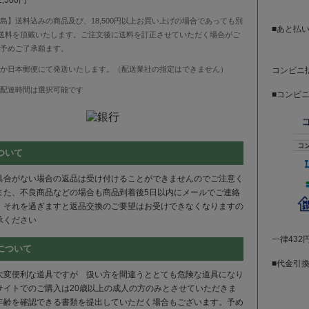
1,500円
島】送料込みの商品及び、18,500円以上お買い上げの場合であっても別
■あと払
の送料を頂戴いたします。ご注文後に送料を訂正させていただく場合がご
予めご了承願ます。
か日本郵便にて発送いたします。（配送業社の指定はできません）
コンビニ
配達時間は選択可能です
■コンビ
ついて
具合がない場合の返品は受け付けることができませんのでご注意く
また、不良商品などの場合も商品到着後5日以内にメールでご連絡
。それを過ぎますと返品交換のご要望はお受けできなくなりますの
承ください
一律43
について
■代金引
大変便利な道具ですが 扱い方を間違うととても危険な道具になり
サイトでのご購入は20歳以上の成人の方のみとさせていただきま
年齢を確認できる書類を提出していただく場合もございます。予め