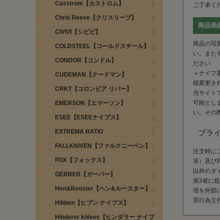
Casstrom【カストロム】
ご了承く
Chris Reeve【クリスリーブ】
商品画
CIVIVI【シビビ】
商品の写
COLDSTEEL【コールドスチール】
い。また
CONDOR【コンドル】
ださい
＋ナイフ
CUDEMAN【クードマン】
様変更さ
CRKT【コロンビア リバー】
当サイトで
可能とし
EMERSON【エマーソン】
い。その
ESEE【ESEEナイブス】
EXTREMA RATIO
プラ
FALLKNIVEN【ファルクニーベン】
注文時に
FOX【フォックス】
等）及び
以外のダ
GERBER【ガーバー】
第3者に
Hen&Rooster【ヘン&ルースター】
理を外部
罪行為立
Hibben【ヒブン ナイブス】
Hinderer knives【ヒンダラー ナイブ