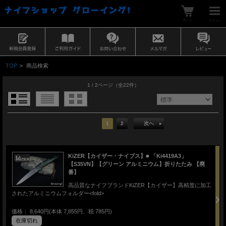
TOP
>
商品検索
1 / 2ページ
（全22件）
1
2
次へ
KiZER【カイザー・ナイブス】■ 「Ki4419A3」
【S35VN】【グリーン アルミニウム】折りたたみ 【廃
番】
高品質なナイフブランドKiZER【カイザー】高精度に加工
されたアルミニウムフォルダー<fold>
価格： 8,640円(本体 7,855円、税 785円)
在庫切れ