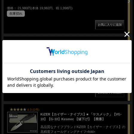
価格： 21,980円(本体 19,982円、税 1,998円)
在庫切れ
KiZER【カイザー・ナイブス】■ 「トムキャット」
【S35VN】【フリッパー】【チタニウム】Tomcat 折りた
たみナイフ 【配送料無料】 【廃番】
高品質なナイフブランドKiZER【カイザー・ナイブス】の
高精度フォールディングナイフ<fold>
価格： 25,440円(本体 23,127円、税 2,313円)
在庫切れ
4.0 (1件)
KiZER【カイザー・ナイブス】■ 「ケスメック」【VG-
10】【G-10】Kesmec 【値下げ】 【廃番】
高品質なナイフブランドKiZER【カイザー・ナイブス】の
高精度フォールディングナイフ<fold>