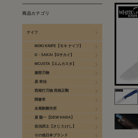
商品カテゴリ
ナイフ
MOKI KNIFE【モキ ナイフ】
G・SAKAI【Gサカイ】
MCUSTA【エムカスタ】
服部刃物
原 幸治
西根打刃物 西根正剛
関兼常
永尾駒製作所
原 龍一【DEW HARA】
佐治武士【さじ たけし】
その他日本ブランド