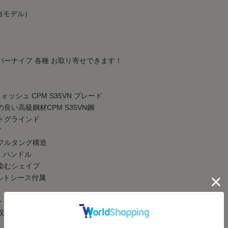
当モデル）
バーナイフ 各種 お取り寄せできます！
ォッシュ CPM S35VN ブレード
い高級鋼材CPM S35VN鋼
グラインド
グ
ルタング構造
 ハンドル
むシェイプ
ベルトシース付属
ストレージボックス入り
納ケース