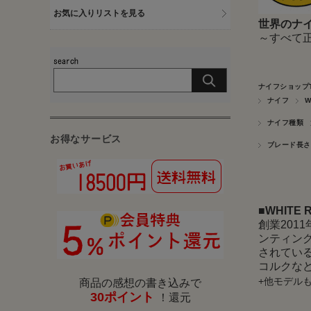
お気に入りリストを見る
世界のナイ
～すべて
ナイフショップ
ナイフ
W
ナイフ種類
お得なサービス
ブレード長さ
■
WHITE
創業201
ンティン
されてい
コルクな
+他モデル
商品の感想の書き込みで
30ポイント
！還元