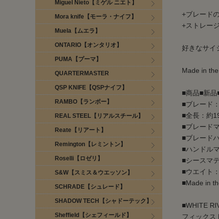
Miguel Nieto【ミゲル ニエト】
+ブレード
Mora knife【モーラ・ナイフ】
+ストレー
Muela【ムエラ】
ONTARIO【オンタリオ】
好きなサイ
PUMA【プーマ】
Made in th
QUARTERMASTER
QSP KNIFE【QSPナイフ】
■商品■新品
RAMBO【ランボー】
■ブレード：
■全長：約19
REAL STEEL【リアルスチール】
■ブレードマ
Reate【リアート】
■ブレードハ
Remington【レミントン】
■ハンドルマテ
Roselli【ロゼリ】
■シースマテ
■ウエイト：
S&W【スミス＆ウエッソン】
■Made in t
SCHRADE【シュレード】
SHADOW TECH【シャドーテック】
■WHITE 
Sheffield【シェフィールド】
フィックスド