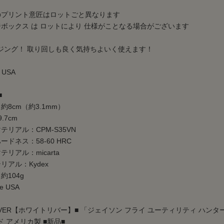
のプリント意匠はロットごと異なります
ジボックス は ロットにより 仕様がことなる場合がございます
ジング！ 取り回しも良く気持ちよいく使えます！
e USA
■
約8cm（約3.1mm）
.7cm
テリアル：CPM-S35VN
ードネス：58-60 HRC
リアル：micarta
リアル：Kydex
約104g
he USA
RIVER【ホワイトリバー】■ 「ジェイソン フライ ユーティリティ ハンター」【CPM
 アメリカ製 ■新品■