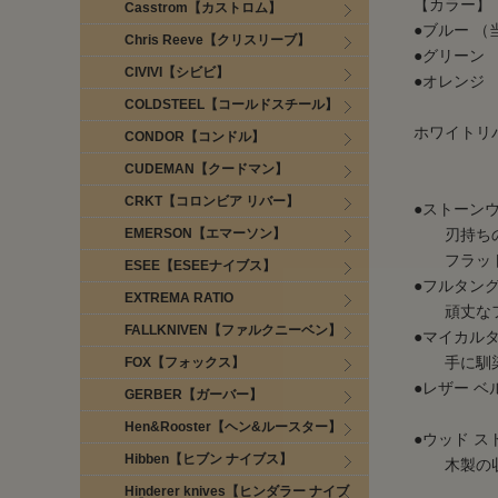
【カラー】
Casstrom【カストロム】
●ブルー （
Chris Reeve【クリスリーブ】
●グリーン
CIVIVI【シビビ】
●オレンジ
COLDSTEEL【コールドスチール】
ホワイトリ
CONDOR【コンドル】
CUDEMAN【クードマン】
CRKT【コロンビア リバー】
●ストーンウ
EMERSON【エマーソン】
刃持ちの良
フラット
ESEE【ESEEナイブス】
●フルタン
EXTREMA RATIO
頑丈なフ
FALLKNIVEN【ファルクニーベン】
●マイカルタ
手に馴染
FOX【フォックス】
●レザー 
GERBER【ガーバー】
Hen&Rooster【ヘン&ルースター】
●ウッド 
Hibben【ヒブン ナイブス】
木製の収
Hinderer knives【ヒンダラー ナイブ