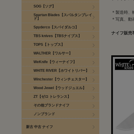
SOG【ソグ】
＊製造時、
Spartan Blades【スパルタンブレイ
ド】
＊写真、動
Spyderco【スパイダルコ】
ナイフ販売
TBS knives【TBSナイブス】
TOPS【トップス】
WALTHER【ワルサー】
WeKnife【ウィーナイフ】
WHITE RIVER【ホワイトリバー】
Winchester【ウィンチェスター】
Wood Jewel【ウッドジュエル】
ZT【ゼロ トレランス】
その他ブランドナイフ
ノンブランド
新古 中古 ナイフ