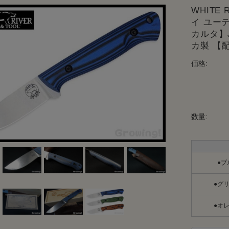
WHITE
イ ユー
カルタ】Ja
カ製 【
価格:
数量:
●ブ
●グリ
●オレ