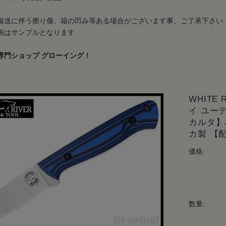
輸送に伴う擦り傷、箱の凹み等ある場合がございます事、ご了承下さい
画はサンプルとなります
専門ショップ グローイング！
WHITE
イ ユー
カルタ】Ja
カ製 【
価格:
数量: