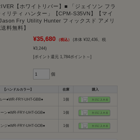
 RIVER【ホワイトリバー】■ 「ジェイソン フラ
ティリティ ハンター」【CPM-S35VN】【マイ
son Fry Utility Hunter フィックスド アメリ
配送料無料】
¥35,680
(本体 ¥32,436、税
¥3,244)
[ポイント還元 1,784ポイント～]
個
【ハンドルカラー】
在庫
購入
ルー●WR-FRY-UHT-GBB●
1個
ーン●WR-FRY-UHT-GGB●
1個
ンジ●WR-FRY-UHT-GOB●
1個