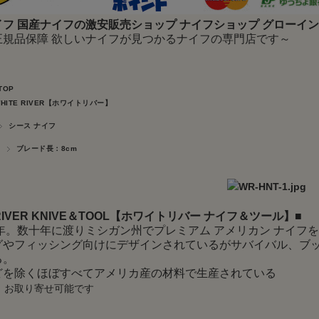
フ 国産ナイフの激安販売ショップ ナイフショップ グローイ
正規品保障 欲しいナイフが見つかるナイフの専門店です～
TOP
HITE RIVER【ホワイトリバー】
シース ナイフ
ブレード長：8cm
 RIVER KNIVE＆TOOL【ホワイトリバー ナイフ＆ツール】
■
1年。数十年に渡りミシガン州でプレミアム アメリカン ナイ
グやフィッシング向けにデザインされているがサバイバル、ブ
る。
どを除くほぼすべてアメリカ産の材料で生産されている
も お取り寄せ可能です