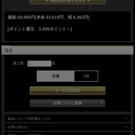
▼ 商品説明の続きを見る ▼
スパイダルコのトレードマー サムホール付きでワンハンドでの簡単ブレード
オープン
●コンプレッションロック
価格:
69,980円
(本体 63,618円、税 6,362円)
特許取得のスパイダルコ コンプレッションロック機構
●オレンジG-10 ハンドル
握りの良いデザイン
[ポイント還元 3,499ポイント～]
●ポケットクリップ付き
持ち運びに便利なポケットクリップ付き
左右 付け替え可能
注文
購入数：
個
在庫
1個
返品についての詳細はこちら
お問い合わせ