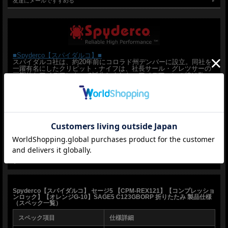
友達にメールですすめる
スパイダルコ社はセージの売上の5％を米アルツハイマー協会に寄付しております
【CPM REX 121
鋼】
Crucible Industries社の粉末冶金ハイス。高バナジウム & コバルト含有で「高硬
■Spyderco【スパイダルコ】■
スパイダルコ社は、約20年前にコロラド州デンバーに設立。同社を
度」「高耐摩耗性」ナイフ用途では 極限の硬さと比類なき刃持ち を発揮
一躍有名にしたクリピット・ナイフは、社長サール・グレツサーの
画期的なアイデアによって誕生しました。アイデアマンの彼は数々
Carbon (C):3.40
のアイデアを製品に反映させています。サムホールと呼ばれるブレ
Chromium (Cr):4.00
ードに穴を開けた新円のデザインは、同社がパテントを取得してお
り、ワンハンドでのブレードのオープンクローズもスタッドを取り
Cobalt (Co):9.00
付けたタイプと違ってかさばらなくスマートに行えます。同社は波
Molybdenum (Mo):5.00
刃の製造技術が大変優れていることでも知られています。比較的新
Sulfur (S):0.03
しいメーカーですがデザイン、品質ともに高く、精力的にラインナ
Tungsten (W):10.00
ップを増やして続けています。1991年、スウェーデンのエベレスト
登頂隊とアメリカのエベレスト登頂隊が、ともにスパイダルコナイ
Vanadium (V):9.50
フを採用した話は有名。余談ですが波刃でもきれいにリンゴが剥け
ます！
軽快なコンプレッションロックフォルダー
**スパイダルコは偽物が一番多いブランドです。特にご注意くださ
い
お勧めのグッド フォルダー
■商品■C123GBORP■新品■
Spyderco【スパイダルコ】 セージ5 【CPM-REX121】【コンプレッショ
■ブレード：約7.6cm（約3mm）
ンロック】【オレンジG-10】SAGE5 C123GBORP 折りたたみ 製品仕様
■オープン：約18.1cm
（スペック一覧）
■クローズ：約10.6cm
■ブレードマテリアル：CPM-REX121
スペック項目
仕様詳細
■ハンドルマテリアル：G-10