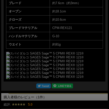
■ウエイト：約91g
ブレード
約7.6cm（約3mm）
■Spyderco【スパイダルコ】■ セージ5 【CPM-REX121】【コンプレッションロッ
オープン
約18.1cm
ク】【オレンジG-10】SAGE5 C123GBORP 折りたたみ ■新品■
クローズ
約10.6cm
＊製造時、輸送に伴う擦り傷、箱の凹み等ある場合がございます事、ご了承下さい
＊写真、動画はサンプルとなります
ブレードマテリアル
CPM-REX121
ナイフ販売専門ショップ グローイング！
ハンドルマテリアル
G-10
ウエイト
約91g
購入者様のレビュー（1件）
総評:
5.0