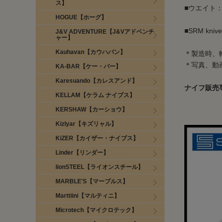
ス】
■ウエイト：
HOGUE【ホーグ】
■SRM kn
J&V ADVENTURE【J&Vアドベンチ
ャー】
Kauhavan【カウハバン】
＊製造時、
＊写真、動
KA-BAR【ケー・バー】
Karesuando【カレスアンド】
ナイフ販売
KELLAM【ケラム ナイブス】
KERSHAW【カーショウ】
Kizlyar【キズリャル】
KiZER【カイザー・ナイブス】
Linder【リンダー】
lionSTEEL【ライオンスチール】
MARBLE'S【マーブルス】
Marttiini【マルティニ】
Microtech【マイクロテック】