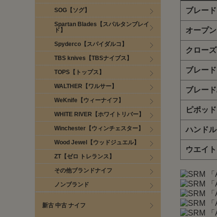
ブレード
SOG【ソグ】
Spartan Blades【スパルタンブレイ
オープン
ド】
Spyderco【スパイダルコ】
クローズ
TBS knives【TBSナイブス】
ブレード
TOPS【トップス】
WALTHER【ワルサー】
ブレード
WeKnife【ウィーナイフ】
ピポッド
WHITE RIVER【ホワイトリバー】
Winchester【ウィンチェスター】
ハンドル
Wood Jewel【ウッドジュエル】
ウエイト
ZT【ゼロ トレランス】
その他ブランドナイフ
ノンブランド
新古 中古 ナイフ