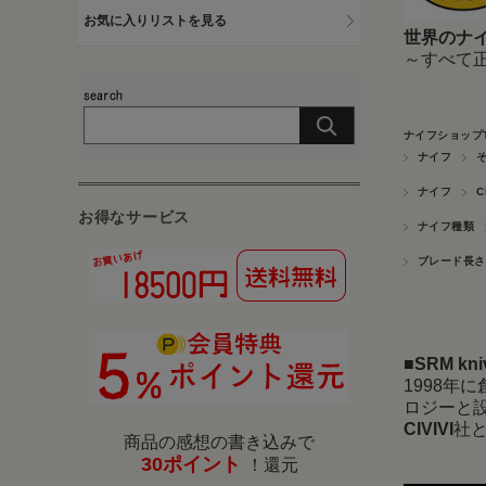
お気に入りリストを見る
世界のナイ
～すべて
ナイフショップ
ナイフ
ナイフ
C
お得なサービス
ナイフ種類
ブレード長さ
■
SRM k
1998年
ロジーと
CIVIVI
社と
商品の感想の書き込みで
30ポイント
！還元