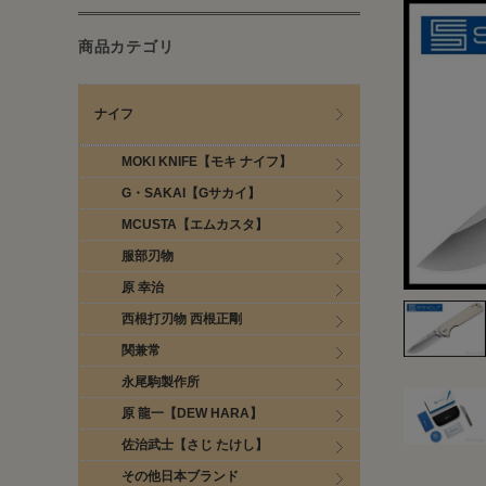
商品カテゴリ
ナイフ
MOKI KNIFE【モキ ナイフ】
G・SAKAI【Gサカイ】
MCUSTA【エムカスタ】
服部刃物
原 幸治
西根打刃物 西根正剛
関兼常
永尾駒製作所
原 龍一【DEW HARA】
佐治武士【さじ たけし】
その他日本ブランド