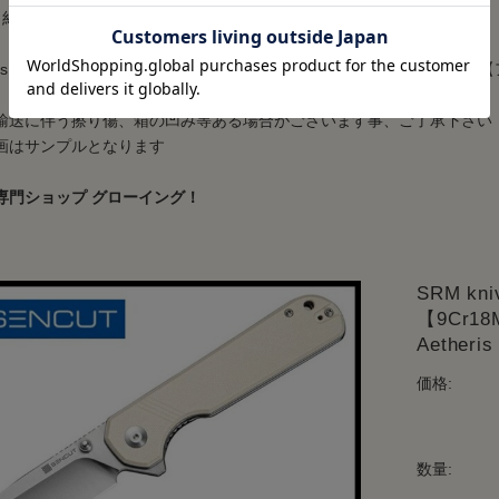
約113g
ives【SRMナイブス】■ 「アエテリス」 【9Cr18MoV】【フリッパー】【アイボ
輸送に伴う擦り傷、箱の凹み等ある場合がございます事、ご了承下さい
画はサンプルとなります
専門ショップ グローイング！
SRM k
【9Cr1
Aether
価格:
数量: