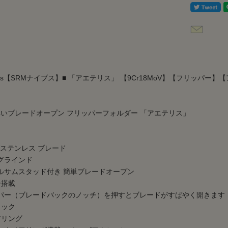
ives【SRMナイブス】■ 「アエテリス」 【9Cr18MoV】【フリッパー】【アイボ
素早いブレードオープン フリッパーフォルダー 「アエテリス」
oVステンレス ブレード
ラインド
ムスタッド付き 簡単ブレードオープン
ー搭載
（ブレードバックのノッチ）を押すとブレードがすばやく開きます
ロック
アリング