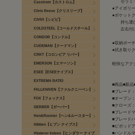
セラミック
Casstrom【カストロム】
●アイボリー
Chris Reeve【クリスリーブ】
●ポケット
CIVIVI【シビビ】
持ち運び
COLDSTEEL【コールドスチール】
左右付け
CONDOR【コンドル】
●収納ポー
CUDEMAN【クードマン】
●拭き取り
CRKT【コロンビア リバー】
EMERSON【エマーソン】
軽快なアク
ESEE【ESEEナイブス】
EXTREMA RATIO
■商品■新品
FALLKNIVEN【ファルクニーベン】
■ブレード：
■オープン：約
FOX【フォックス】
■クローズ：約
GERBER【ガーバー】
■ブレードマテリ
Hen&Rooster【ヘン&ルースター】
■ブレードハ
Hibben【ヒブン ナイブス】
■ピポッドアッセ
■ハンドルマテ
Hinderer knives【ヒンダラー ナイブ