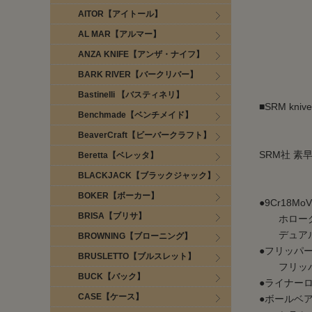
AITOR【アイトール】
AL MAR【アルマー】
ANZA KNIFE【アンザ・ナイフ】
BARK RIVER【バークリバー】
Bastinelli 【バスティネリ】
■SRM kn
Benchmade【ベンチメイド】
BeaverCraft【ビーバークラフト】
SRM社 
Beretta【ベレッタ】
BLACKJACK【ブラックジャック】
BOKER【ボーカー】
●9Cr18M
BRISA【ブリサ】
ホローグ
デュアルサ
BROWNING【ブローニング】
●フリッパ
BRUSLETTO【ブルスレット】
フリッパー
BUCK【バック】
●ライナー
CASE【ケース】
●ボールベ