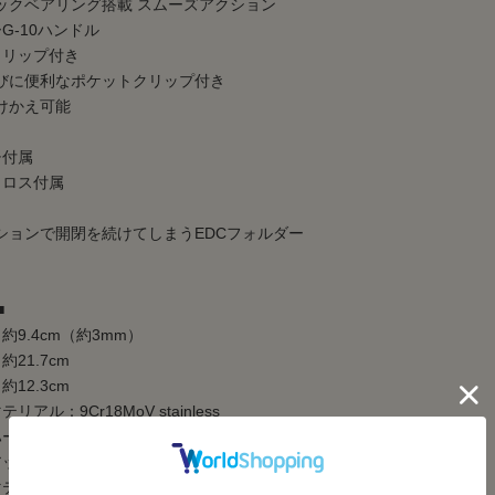
ベアリング搭載 スムーズアクション
G-10ハンドル
クリップ付き
に便利なポケットクリップ付き
かえ可能
チ付属
クロス付属
ションで開閉を続けてしまうEDCフォルダー
■
約9.4cm（約3mm）
21.7cm
12.3cm
アル：9Cr18MoV stainless
ードネス：58-60HRC
ンブリー：Caged Ceramic Ball Bearing
リアル：Ivory G-10