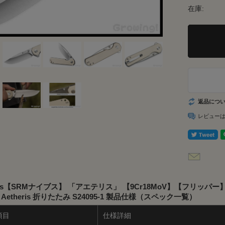
在庫:
返品につ
レビュー
ives【SRMナイブス】 「アエテリス」 【9Cr18MoV】【フリッパ
】Aetheris 折りたたみ S24095-1 製品仕様（スペック一覧）
項目
仕様詳細