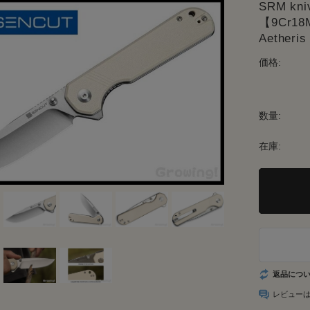
SRM k
【9Cr1
Aether
価格:
数量:
在庫:
返品につ
レビュー