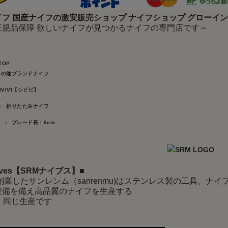
フ 国産ナイフの激安販売ショップ ナイフショップ グローイ
正規品保障 欲しいナイフが見つかるナイフの専門店です～
TOP
その他ブランドナイフ
IVIVI【シビビ】
折りたたみナイフ
ブレード長：9cm
nives【SRMナイブス】
■
に創業したサンレンム（sanrenmu)はステンレス製の工具、
設備を備え高品質のナイフを生産する
 同じ生産です