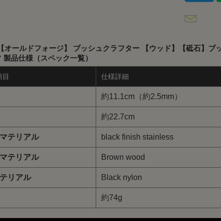
orge【オールドフォージ】 ブッシュクラフター 【ウッド】【砥石】ブ
フ 製品仕様（スペック一覧）
項目
仕様詳細
約11.1cm（約2.5mm）
約22.7cm
マテリアル
black finish stainless
マテリアル
Brown wood
テリアル
Black nylon
約74g