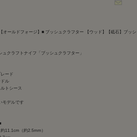
orge【オールドフォージ】■ ブッシュクラフター 【ウッド】【砥石】ブッシ
シュクラフトナイフ「ブッシュクラフター」
ブレード
ンドル
ベルトシース
いモデルです
■
11.1cm（約2.5mm）