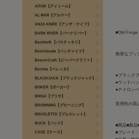
AITOR【アイトール】
AL MAR【アルマー】
ANZA KNIFE【アンザ・ナイフ】
■Old F
BARK RIVER【バークリバー】
Bastinelli 【バスティネリ】
Benchmade【ベンチメイド】
無骨なブッ
BeaverCraft【ビーバークラフト】
Beretta【ベレッタ】
●ブラック
BLACKJACK【ブラックジャック】
●ウッドハ
BOKER【ボーカー】
●ナイロン
BRISA【ブリサ】
実用性の高
BROWNING【ブローニング】
BRUSLETTO【ブルスレット】
BUCK【バック】
■商品■新品
■ブレード：約
CASE【ケース】