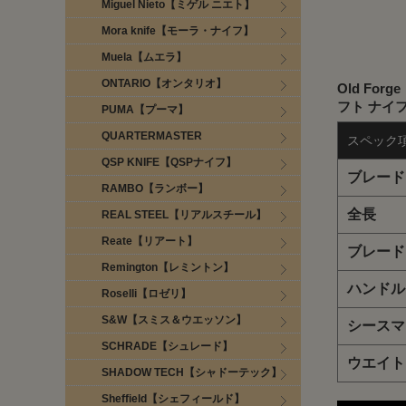
Miguel Nieto【ミゲル ニエト】
Mora knife【モーラ・ナイフ】
Muela【ムエラ】
ONTARIO【オンタリオ】
Old F
フト ナイ
PUMA【プーマ】
QUARTERMASTER
スペック
QSP KNIFE【QSPナイフ】
ブレード
RAMBO【ランボー】
全長
REAL STEEL【リアルスチール】
Reate【リアート】
ブレード
Remington【レミントン】
ハンドル
Roselli【ロゼリ】
S&W【スミス＆ウエッソン】
シースマ
SCHRADE【シュレード】
ウエイト
SHADOW TECH【シャドーテック】
Sheffield【シェフィールド】