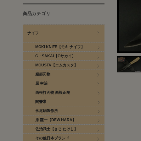
商品カテゴリ
ナイフ
MOKI KNIFE【モキ ナイフ】
G・SAKAI【Gサカイ】
MCUSTA【エムカスタ】
服部刃物
原 幸治
西根打刃物 西根正剛
関兼常
永尾駒製作所
原 龍一【DEW HARA】
佐治武士【さじ たけし】
その他日本ブランド