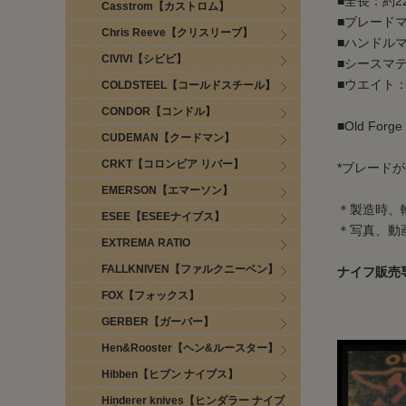
■全長：約22
Casstrom【カストロム】
■ブレードマテリア
Chris Reeve【クリスリーブ】
■ハンドルマテ
CIVIVI【シビビ】
■シースマテリ
■ウエイト：
COLDSTEEL【コールドスチール】
CONDOR【コンドル】
■Old F
CUDEMAN【クードマン】
CRKT【コロンビア リバー】
*ブレード
EMERSON【エマーソン】
＊製造時、
ESEE【ESEEナイブス】
＊写真、動
EXTREMA RATIO
FALLKNIVEN【ファルクニーベン】
ナイフ販売
FOX【フォックス】
GERBER【ガーバー】
Hen&Rooster【ヘン&ルースター】
Hibben【ヒブン ナイブス】
Hinderer knives【ヒンダラー ナイブ