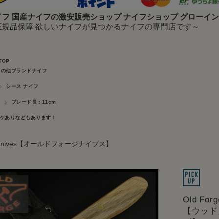
フ 国産ナイフの激安販売ショップ ナイフショップ グローイ
正規品保障 欲しいナイフが見つかるナイフの専門店です～
TOP
その他ブランドナイフ
シース ナイフ
ブレード長：11cm
ケありなどもあります！
ge Knives【オールドフォージナイブス】
Old F
【ウッド