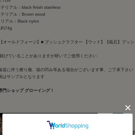
.7cm
ル：black finish stainless
リアル：Brown wood
アル：Black nylon
約74g
orge【オールドフォージ】■ ブッシュクラフター 【ウッド】【砥石】ブッシ
が錆びていることがありますが研いでご使用ください
輸送に伴う擦り傷、箱の凹み等ある場合がございます事、ご了承下さい
画はサンプルとなります
専門ショップ グローイング！
Old F