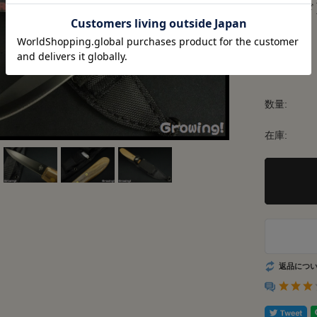
【ウッド
げ】
価格:
数量:
在庫:
返品につ