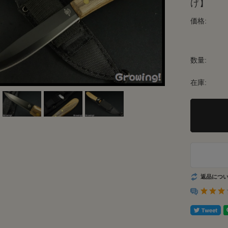
げ】
価格:
数量:
在庫:
返品につ