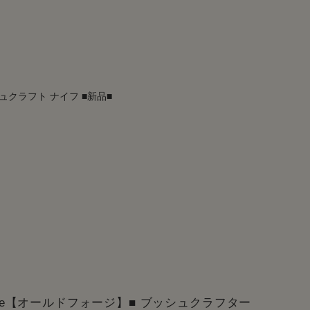
ュクラフト ナイフ ■新品■
orge【オールドフォージ】■ ブッシュクラフター