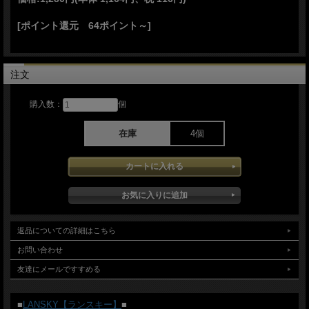
[ポイント還元 64ポイント～]
■商品■Nathan's Honing Oil■新品■
■容量：120ml
■LANSKY【ランスキー】■ ホーニングオイル 120ml LOL01 砥石 ■新品■
注文
maintenance
＊製造時、輸送に伴う擦り傷、箱の凹み等ある場合がございます事、ご了承下さい
購入数：
個
＊写真はサンプルとなります
激安ナイフ販売 ナイフ ショップ グローイング！
在庫
4個
返品についての詳細はこちら
お問い合わせ
友達にメールですすめる
■
LANSKY【ランスキー】
■