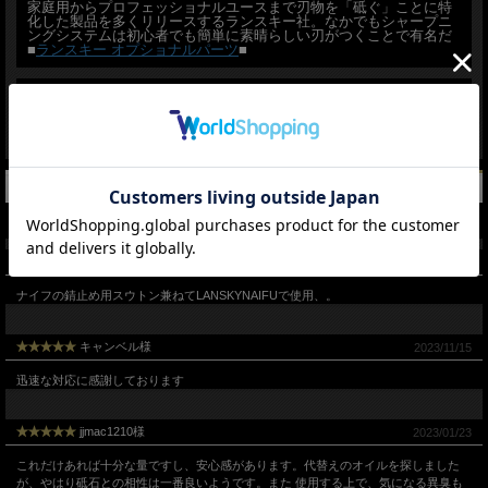
家庭用からプロフェッショナルユースまで刃物を「砥ぐ」ことに特
化した製品を多くリリースするランスキー社。なかでもシャープニ
ングシステムは初心者でも簡単に素晴らしい刃がつくことで有名だ
■
ランスキー オプショナルパーツ
■
購入者様のレビュー（7件）
総評:
4.9
ミロキン マン様
2025/09/17
ナイフの錆止め用スウトン兼ねてLANSKYNAIFUで使用、。
キャンベル様
2023/11/15
迅速な対応に感謝しております
jjmac1210様
2023/01/23
これだけあれば十分な量ですし、安心感があります。代替えのオイルを探しました
が、やはり砥石との相性は一番良いようです。また 使用する上で、気になる異臭も