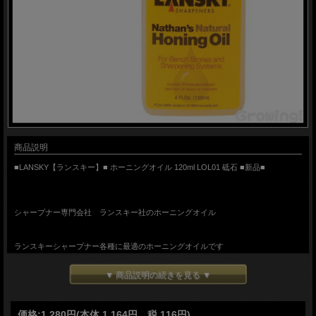
商品説明
■LANSKY【ランスキー】■ ホーニングオイル 120ml LOL01 砥石 ■新品■
シャープナー専門会社 ランスキー社のホーニングオイル
ランスキーシャープナー各種に最適のホーニングオイルです
「
ランスキーシャープニングシステム
」各種
▼ 商品説明の続きを見る ▼
その他 一般的なオイル砥石に最適のオイルです
価格:
1,280円
(本体 1,164円、税 116円)
＊ダイアモンドシャープナーには使用しないでください