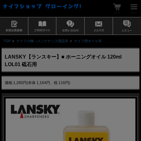
TOP
>
ナイフ小物（メンテナンス用品等
>
ナイフ用オイル等
LANSKY【ランスキー】■ ホーニングオイル 120ml
LOL01 砥石用
価格:1,280円(本体 1,164円、税 116円)