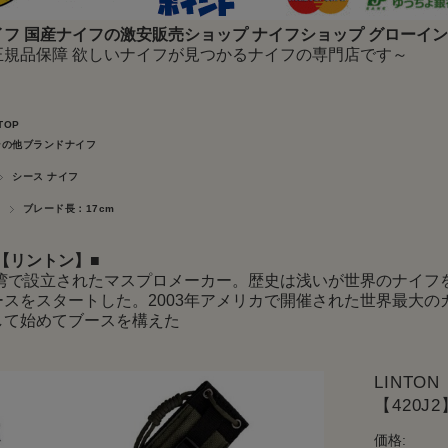
フ 国産ナイフの激安販売ショップ ナイフショップ グローイ
正規品保障 欲しいナイフが見つかるナイフの専門店です～
TOP
その他ブランドナイフ
シース ナイフ
ブレード長：17cm
N【リントン】
■
年台湾で設立されたマスプロメーカー。歴史は浅いが世界のナイフ
ースをスタートした。2003年アメリカで開催された世界最大
して始めてブースを構えた
LINTO
【420J
価格: