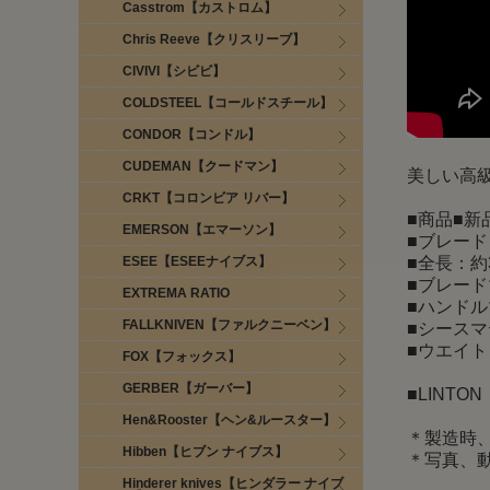
Casstrom【カストロム】
Chris Reeve【クリスリーブ】
CIVIVI【シビビ】
COLDSTEEL【コールドスチール】
CONDOR【コンドル】
CUDEMAN【クードマン】
美しい高
CRKT【コロンビア リバー】
■商品■新
EMERSON【エマーソン】
■ブレード：
ESEE【ESEEナイブス】
■全長：約3
■ブレードマテ
EXTREMA RATIO
■ハンドルマ
FALLKNIVEN【ファルクニーベン】
■シースマ
■ウエイト
FOX【フォックス】
GERBER【ガーバー】
■LINTO
Hen&Rooster【ヘン&ルースター】
＊製造時
Hibben【ヒブン ナイブス】
＊写真、
Hinderer knives【ヒンダラー ナイブ