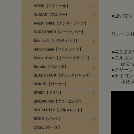
AITOR【アイトール】
AL MAR【アルマー】
■LINTO
ANZA KNIFE【アンザ・ナイフ】
BARK RIVER【バークリバー】
リントン社
Bastinelli 【バスティネリ】
Benchmade【ベンチメイド】
●420J2
●フルタ
BeaverCraft【ビーバークラフト】
頑丈な
Beretta【ベレッタ】
●グリーン
BLACKJACK【ブラックジャック】
●ナイロン
小物入
BOKER【ボーカー】
BRISA【ブリサ】
BROWNING【ブローニング】
BRUSLETTO【ブルスレット】
BUCK【バック】
CASE【ケース】