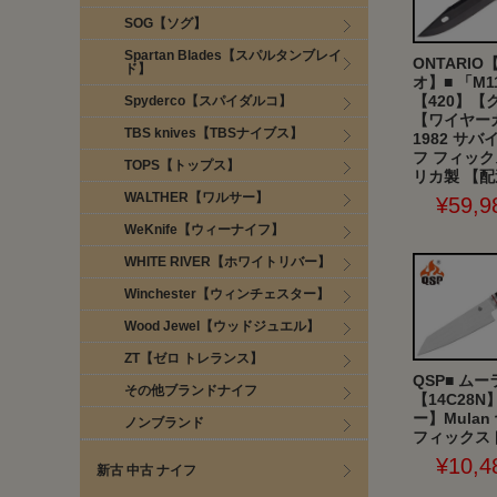
SOG【ソグ】
Spartan Blades【スパルタンブレイ
ONTARI
ド】
オ】■ 「M1
【420】【
Spyderco【スパイダルコ】
【ワイヤー
TBS knives【TBSナイブス】
1982 サ
フ フィック
TOPS【トップス】
リカ製 【
WALTHER【ワルサー】
¥59,9
WeKnife【ウィーナイフ】
WHITE RIVER【ホワイトリバー】
Winchester【ウィンチェスター】
Wood Jewel【ウッドジュエル】
ZT【ゼロ トレランス】
QSP■ ムー
その他ブランドナイフ
【14C28
ー】Mulan
ノンブランド
フィックス
¥10,4
新古 中古 ナイフ