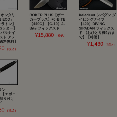
O【オンタリ
BOKER PLUS【ボー
baladeo■ シパダン ダ
1 EOD」
カープラス】■J-BITE
イビングナイフ
クラトン】
【440C】【G-10】J-
【420】DIVING
カッター】
Bite フィックスド
SIPADAN フィックス
バイバルナイ
ド 【おひとり様2台ま
¥15,880
スド アメ
で】【特価】
配送料無料】
¥1,480
80
ラン
N】【エボニ
 切り付け
ド
80