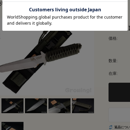
売専門ショップ グローイング！
LINTO
【420J
価格:
数量:
在庫:
返品につ