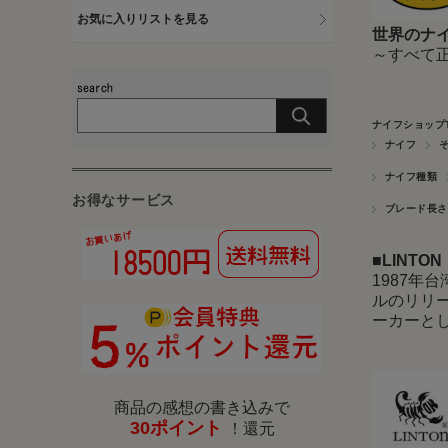
お気に入りリストを見る
世界のナイ
～すべて
ナイフショップ
ナイフ
ナイフ種類
お得なサービス
ブレード長さ
■
LINTO
1987
ルのリリ
ーカーと
商品の感想の書き込みで
30ポイント
！還元