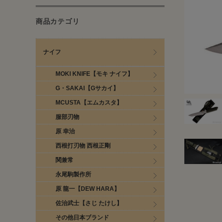
商品カテゴリ
ナイフ
MOKI KNIFE【モキ ナイフ】
G・SAKAI【Gサカイ】
MCUSTA【エムカスタ】
服部刃物
原 幸治
西根打刃物 西根正剛
関兼常
永尾駒製作所
原 龍一【DEW HARA】
佐治武士【さじ たけし】
その他日本ブランド