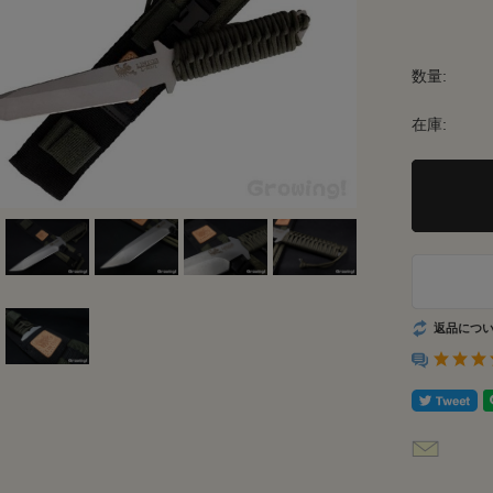
数量:
在庫:
返品につ