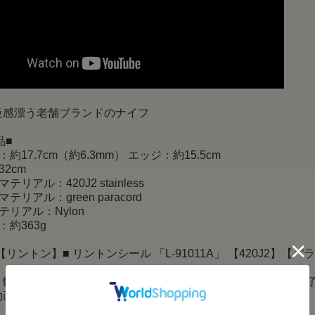
級感漂う老舗ブランドのナイフ
品■
約17.7cm（約6.3mm） エッジ：約15.5cm
2cm
リアル：420J2 stainless
テリアル：green paracord
テリアル：Nylon
：約363g
N【リントン】■ リントンシール 「L-91011A」 【420J2】【パラコ
、輸送に伴う擦り傷、箱の凹み等ある場合がございます事、ご
動画はサンプルとなります