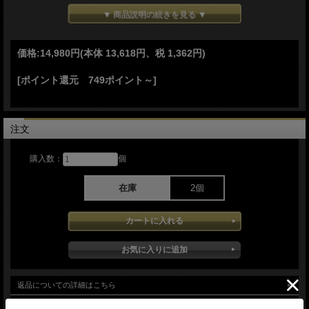
●スリップジョイント
▼ 商品説明の続きを見る ▼
ロック機構がないモデルです
●ブラック＆オレンジG-10 ハンドル
価格:
14,980円
(本体 13,618円、税 1,362円)
Made in the USA
[ポイント還元 749ポイント～]
注文
購入数：
個
在庫
2個
D2 tool steel:
返品についての詳細はこちら
D2工具鋼は、炭化物が多く含まれており高い耐摩耗性と優れた硬度を兼ね備えた
冷間工具鋼
お問い合わせ