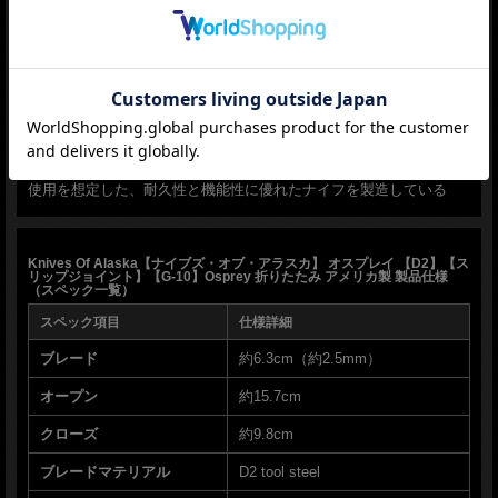
アメリカンメイド モデル
友達にメールですすめる
Made in the USA
■
Knives Of Alaska【ナイブズ・オブ・アラスカ】
■
■商品■新品■
■ブレード：約6.3cm（約2.5mm）
■オープン：約15.7cm
アメリカ合衆国アラスカ州に拠点を置くナイフメーカー。アラスカ
■クローズ：約9.8cm
の厳しい自然環境で培われた経験を基に、実用性を追求した製品開
■ブレードマテリアル：D2 tool steel
発を行っており狩猟、釣り、アウトドア活動など、過酷な環境での
■ハンドルマテリアル：Black and orange G10
使用を想定した、耐久性と機能性に優れたナイフを製造している
■ウエイト：約49g
■Made in the USA
■Knives Of Alaska【ナイブズ・オブ・アラスカ】■ オスプレイ 【D2】【スリップ
Knives Of Alaska【ナイブズ・オブ・アラスカ】 オスプレイ 【D2】【ス
ジョイント】【G-10】Osprey 折りたたみ アメリカ製 ■新品■
リップジョイント】【G-10】Osprey 折りたたみ アメリカ製 製品仕様
（スペック一覧）
＊製造時、輸送に伴う擦り傷、箱の凹み等ある場合がございます事、ご了承下さい
＊写真、動画はサンプルとなります
スペック項目
仕様詳細
ナイフ販売専門ショップ グローイング！
ブレード
約6.3cm（約2.5mm）
オープン
約15.7cm
クローズ
約9.8cm
ブレードマテリアル
D2 tool steel