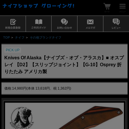
TOP
>
ナイフ
>
その他ブランドナイフ
PICK UP
Knives Of Alaska【ナイブズ・オブ・アラスカ】■ オスプ
レイ 【D2】【スリップジョイント】【G-10】Osprey 折
りたたみ アメリカ製
価格:14,980円(本体 13,618円、税 1,362円)