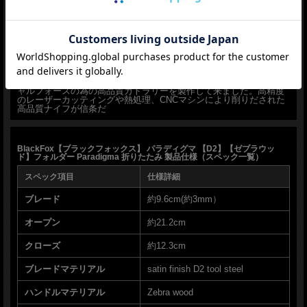
■BlackFox【ブラックフォックス】■
FOX KNIVES【フォックス・ナイブス】
社のマルチブランドの一
つ。製造はFOX社
■
FOX KNIVES【フォックス・ナイブス】
■
1977年 イタリアで創業したFOX KNIVES【フォックス・ナイブ
ス】はミリタリー、ローエンフォースメント、レスキュー、スペシ
ャルフォースの為の高品質カトラリーを製作して来ました。高精度
のレーザーカッティングや熱処理、CNCマシンにより削りだされた
高品質ナイフが信条だ
BlackFox【ブラックフォックス】 パラディグマ 【D2】【ゼブラウッ
ド】フォルダー Paradigma 折りたたみ 製品仕様（スペック一覧）
スペック項目
仕様詳細
ブレード
約9.6cm(約3mm）
オープン
約21.2cm
クローズ
約12.3cm
ブレードマテリアル
satin finish D2 tool steel
ハンドルマテリアル
Zebra wood