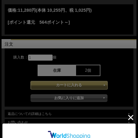
●ゼブラウッド ハンドル
●ポケットクリップ付き
価格:
11,280円
(本体 10,255円、税 1,025円)
持ち運びに便利なポケットクリップ
使いやすいドロップポイント形状のブレード
[ポイント還元 564ポイント～]
木目の綺麗なゼブラウッド
【D2 tool steel】
注文
D2工具鋼 冷間工具鋼。炭化物が多く含まれており高い耐摩耗性と優れた硬度を兼
ね備えていながらクロム含有量が高いため、他の炭素鋼に比べて錆びにくい
購入数：
個
■商品■新品■
■ブレード：約9.6cm(約3mm）
■オープン：約21.2cm
在庫
2個
■クローズ：約12.3cm
■ブレードマテリアル：satin finish D2 tool steel
■ハンドルマテリアル：Zebra wood
■ウエイト：約123g
■BlackFox【ブラックフォックス】■ パラディグマ 【D2】【ゼブラウッド】フォ
ルダー Paradigma 折りたたみ ■新品■
＊製造時、輸送に伴う擦り傷、箱の凹み等ある場合がございます事、ご了承下さい
返品についての詳細はこちら
＊写真、動画はサンプルとなります
お問い合わせ
ナイフ販売専門ショップ グローイング！
友達にメールですすめる