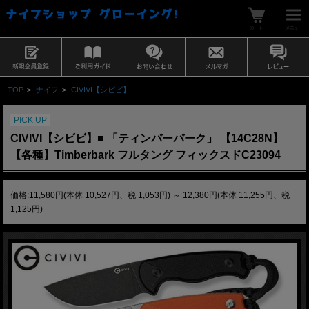
TOP
>
ナイフ
>
CIVIVI【シビビ】
PICK UP
CIVIVI【シビビ】■ 「ティンバーバーク」 【14C28N】
【各種】Timberbark フルタング フィックスドC23094
価格:11,580円(本体 10,527円、税 1,053円)
～
12,380円(本体 11,255円、税
1,125円)