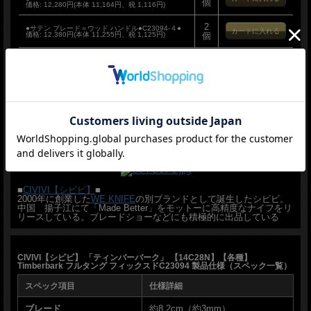
個
価格:
12,280円(本体 11,164円、税 1,116円)
2
●サテン ブレード＝ウッド ハンドル●C23094-４●
価格:
12,380円(本体 11,255円、税 1,125円)
個
返品についての詳細はこちら
取り回しの良いコンパクトサイズで刃厚3mmとしっかりしております
お問い合わせ
ジャストフィットサイズでいながら幅広く活躍するモデルです
友達にメールですすめる
良いです！ おすすめ！！！
■商品■新品■
■ブレード：約8.2cm（約3mm）
■
CIVIVI【シビビ】
■
■全長：約17.4cm
2000年に創業した
WE KNIFE
の別ブランドとして誕生したシビビ。
■ブレードマテリアル： 14C28N stainless
中国 揚子江にて「Made Better」をモットーに高精度なナイフをリ
リースしている。ブレードショーなどにも積極的に出品している
■ブレードードハードネス：58-60HRC
■ハンドルマテリアル：G10 or wood
■シースマテリアル：Kydex
■ウエイト：約80g
CIVIVI【シビビ】 「ティンバーバーク」 【14C28N】【各種】
Timberbark フルタング フィックスドC23094 製品仕様（スペック一覧）
■CIVIVI【シビビ】■ 「ティンバーバーク」 【14C28N】【各種】Timberbark フル
タング フィックスドC23094 ■新品■
スペック項目
仕様詳細
＊製造時、輸送に伴う擦り傷、箱の凹み等ある場合がございます事、ご了承下さい
ブレード
約8.2cm（約3mm）