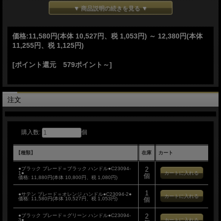
●ブラック ブレード＝ブラック ハンドル●
▼ 商品説明の続きを見る ▼
●サテン ブレード＝オレンジ ハンドル●
●ブラック ブレード＝グリーン ハンドル●
●サテン ブレード＝ウッド ハンドル●
価格:
11,580円
(本体 10,527円、税 1,053円)
～
12,380円
(本体
11,255円、税 1,125円)
[ポイント還元 579ポイント～]
●14C28N ステンレス ブレード
フラットグラインド
●フルタング構造
頑丈なフルタング構造
注文
●各種 ハンドル
ランヤード付き
●カイデックス ベルトシース付属
アジャスタブルクリップ
購入数:
個
●拭き取りクロス付属
【種類】
在庫
カート
●ブラック ブレード＝ブラック ハンドル●C23094-
2
1●
個
価格:
11,880円(本体 10,800円、税 1,080円)
1
●サテン ブレード＝オレンジ ハンドル●C23094-2●
価格:
11,580円(本体 10,527円、税 1,053円)
個
●ブラック ブレード＝グリーン ハンドル●C23094-
2
3●