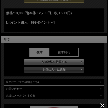
●ロック無しモデル
●アンバーボーン ハンドル
「TESTEED XX」の文字が入っております
価格:
13,980円
(本体 12,709円、税 1,271円)
Made in the USA
[ポイント還元 699ポイント～]
ケース社 定番商品
「Trapper」
オフィスのデスクからアウトドアのお供に
飽きの来ない定番スタイルで末永く使用できるナイフです
注文
Made in the USA
■商品■新品■
在庫
在庫切れ
■ブレード：約8.3cm(約2.7mm）約8.3cm(約2.7mm）
■オープン：約18.8cm
■クローズ：約10.6cm
■ブレードマテリアル： 1095 Carbon Steel カーボン鋼
■ハンドルマテリアル：Jig Burnt Amber Bone
■ウエイト：約110g
■Made in the USA
返品についての詳細はこちら
■CASE【ケース】ナイフ■ トラッパー 【2ブレード】【カーボン鋼】【アンバーボ
お問い合わせ
ーン】Trapper #51390 折りたたみ アメリカ製 ■新品■
友達にメールですすめる
＊製造時、輸送に伴う擦り傷、箱の凹み等ある場合がございます事、ご了承下さい
＊写真、動画はサンプルとなります