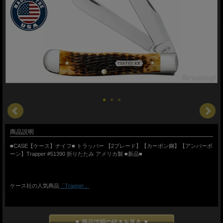
商品説明
■CASE【ケース】ナイフ■ トラッパー 【2ブレード】【カーボン鋼】【アンバーボ
ーン】Trapper #51390 折りたたみ アメリカ製 ■新品■
ケース社の人気商品
「Trapper」
●ミラー ブレード 2枚
用途に応じて使い分けられるブレードを2枚有しております
▼ 商品説明の続きを見る ▼