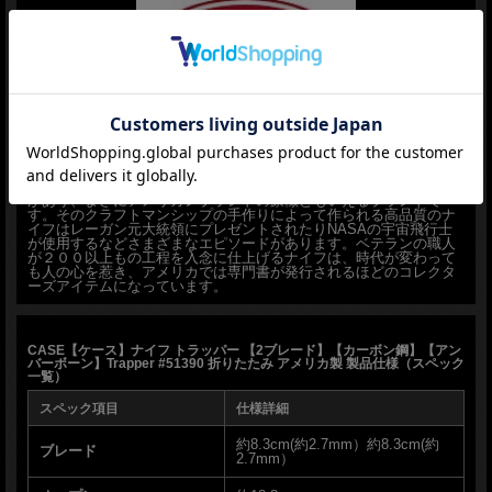
ナイフ販売専門ショップ グローイング！
■CASE【ケース】■
CASE社は、1889年に最初のナイフを製作しました。110年以上の歴
史を持つ同社はアメリカのファクトリーナイフでもっとも古い歴史
があり、まさにアメリカンブランドの象徴ともいえるブランドで
す。そのクラフトマンシップの手作りによって作られる高品質のナ
イフはレーガン元大統領にプレゼントされたりNASAの宇宙飛行士
が使用するなどさまざまなエピソードがあります。ベテランの職人
が２００以上もの工程を入念に仕上げるナイフは、時代が変わって
も人の心を惹き、アメリカでは専門書が発行されるほどのコレクタ
ーズアイテムになっています。
CASE【ケース】ナイフ トラッパー 【2ブレード】【カーボン鋼】【アン
バーボーン】Trapper #51390 折りたたみ アメリカ製 製品仕様（スペック
一覧）
スペック項目
仕様詳細
約8.3cm(約2.7mm）約8.3cm(約
ブレード
2.7mm）