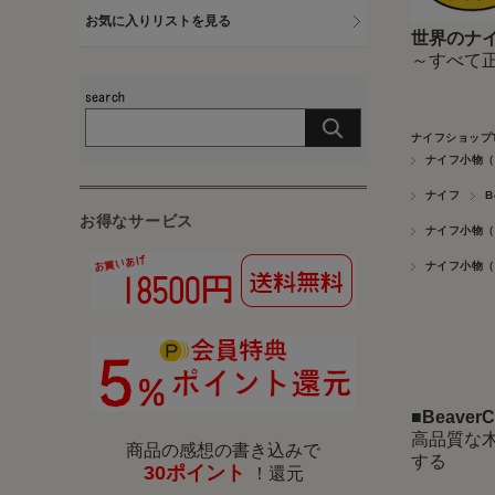
お気に入りリストを見る
世界のナイ
～すべて
ナイフショップ
ナイフ小物（
ナイフ
B
お得なサービス
ナイフ小物（
ナイフ小物（
■
Beave
高品質な
商品の感想の書き込みで
する
30ポイント
！還元