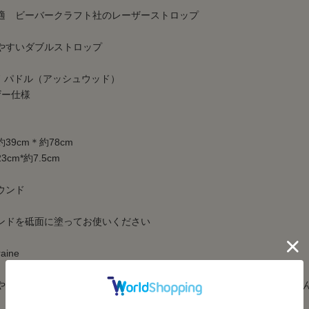
適 ビーバークラフト社のレーザーストロップ
やすいダブルストロップ
ド パドル（アッシュウッド）
ザー仕様
9cm＊約78cm
cm*約7.5cm
ンド
ンドを砥面に塗ってお使いください
raine
やすいダブルストロップです。厚さも約2.4cmで持ち運びには向きませ