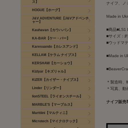
ス】
ナイフ、ノ
HOGUE【ホーグ】
Made in Uk
J&V ADVENTURE【J&Vアドベンチ
ャー】
■商品■LS1 Du
Kauhavan【カウハバン】
■サイズ：約
KA-BAR【ケー・バー】
■ウッドマテ
Karesuando【カレスアンド】
KELLAM【ケラム ナイブス】
■Made in U
KERSHAW【カーショウ】
■Beave
Kizlyar【キズリャル】
KiZER【カイザー・ナイブス】
＊製造時、
Linder【リンダー】
＊写真、動
lionSTEEL【ライオンスチール】
ナイフ販売
MARBLE'S【マーブルス】
Marttiini【マルティニ】
Microtech【マイクロテック】