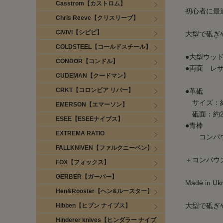
Casstrom【カストロム】
初心者に最
Chris Reeve【クリスリーブ】
CIVIVI【シビビ】
大型で砥ぎ
COLDSTEEL【コールドスチール】
●大型ウッ
CONDOR【コンドル】
●両面 レ
CUDEMAN【クードマン】
CRKT【コロンビア リバー】
●革砥
サイズ：約3
EMERSON【エマーソン】
砥面：約23
ESEE【ESEEナイブス】
●青棒
EXTREMA RATIO
コンパウ
FALLKNIVEN【ファルクニーベン】
＋コンパウ
FOX【フォックス】
GERBER【ガーバー】
Made in Uk
Hen&Rooster【ヘン&ルースター】
大型で砥ぎ
Hibben【ヒブン ナイブス】
Hinderer knives【ヒンダラー ナイブ