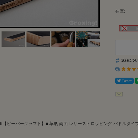
在庫:
返品につ
rCraft【ビーバークラフト】■ 革砥 両面 レザーストロッピング パドルタ