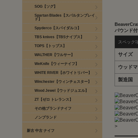
SOG【ソグ】
Spartan Blades【スパルタンブレイ
ド】
Beaver
Spyderco【スパイダルコ】
パウンド付
TBS knives【TBSナイブス】
スペック
TOPS【トップス】
サイズ
WALTHER【ワルサー】
WeKnife【ウィーナイフ】
ウッドマ
WHITE RIVER【ホワイトリバー】
製造国
Winchester【ウィンチェスター】
Wood Jewel【ウッドジュエル】
ZT【ゼロ トレランス】
その他ブランドナイフ
ノンブランド
>
新古 中古 ナイフ