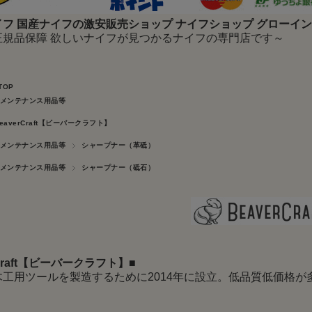
フ 国産ナイフの激安販売ショップ ナイフショップ グローイ
正規品保障 欲しいナイフが見つかるナイフの専門店です～
TOP
メンテナンス用品等
eaverCraft【ビーバークラフト】
メンテナンス用品等
シャープナー（革砥）
メンテナンス用品等
シャープナー（砥石）
rCraft【ビーバークラフト】
■
木工用ツールを製造するために2014年に設立。低品質低価格