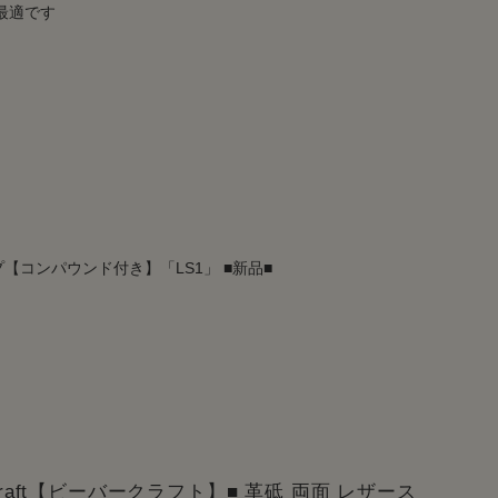
最適です
イプ【コンパウンド付き】「LS1」 ■新品■
rCraft【ビーバークラフト】■ 革砥 両面 レザース