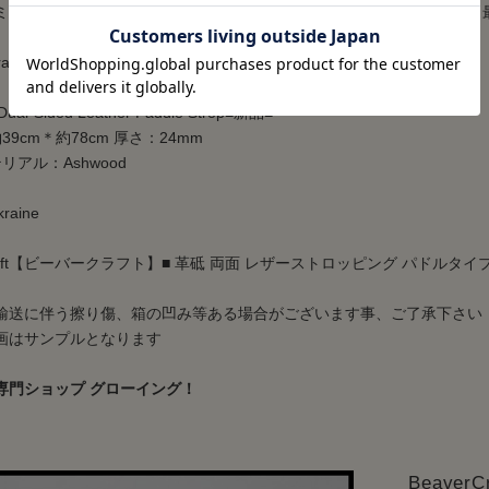
ミ、包丁などもちろん ビーバークラフトのウッドクラフトツールにも
raine
al-Sided Leather Paddle Strop■新品■
39cm＊約78cm 厚さ：24mm
リアル：Ashwood
kraine
rCraft【ビーバークラフト】■ 革砥 両面 レザーストロッピング パドルタ
輸送に伴う擦り傷、箱の凹み等ある場合がございます事、ご了承下さい
画はサンプルとなります
専門ショップ グローイング！
Beave