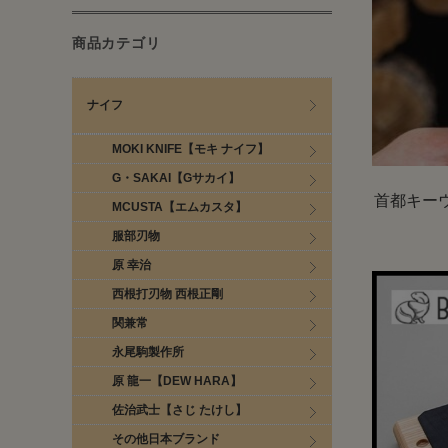
商品カテゴリ
ナイフ
MOKI KNIFE【モキ ナイフ】
G・SAKAI【Gサカイ】
首都キー
MCUSTA【エムカスタ】
服部刃物
原 幸治
西根打刃物 西根正剛
関兼常
永尾駒製作所
原 龍一【DEW HARA】
佐治武士【さじ たけし】
その他日本ブランド