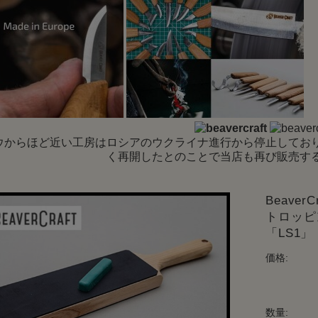
ウからほど近い工房はロシアのウクライナ進行から停止してお
く再開したとのことで当店も再び販売す
Beave
トロッピ
「LS1
価格:
数量: