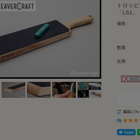
トロッピ
「LS1
価格:
数量:
在庫:
返品につ