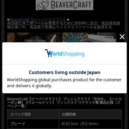
ミラーはピカピカではないなど、つくりは多少荒いですがガシガシ行けるモデルで
す
■
BeaverCraft【ビーバークラフト】
■
Made in Ukraine
高品質な木工用ツールを製造するために2014年に設立。低品質低価
格が多い中、高品質で安価なウッドクラフトツールを提供する
■商品■新品■
■ブレード：約10.5cm（約2.4mm）
■全長：約23.8cm
■ブレードマテリアル：ハイカーボン鋼
■ブレードハードネス：HRC57?58
■ハンドルマテリアル：Walnut
■シースマテリアル：Leather
■ウエイト：約135g
■Made in Ukraine
首都キーウからほど近い工房はロシアのウクライナ進行から停止し
■BeaverCraft【ビーバークラフト】■ ブッシュクラフト「BSH2」 【ハイカーボン
ておりましたがロシア軍がキーウから撤退し工房もようやく再開し
鋼】【ウォールナット】 ■新品■
たとのことで当店も再び販売することができました。
＊製造時、輸送に伴う擦り傷、箱の凹み等ある場合がございます事、ご了承下さい
＊写真、動画はサンプルとなります
BeaverCraft【ビーバークラフト】 ブッシュクラフト「BSH2」 【ハイカ
ーボン鋼】【ウォールナット】 フィックスド ウクライナ製 製品仕様（ス
ナイフ販売専門ショップ グローイング！
ペック一覧）
スペック項目
仕様詳細
ブレード
約10.5cm（約2.4mm）