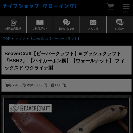
TOP
>
ナイフ
>
BeaverCraft【ビーバークラフト】
BeaverCraft【ビーバークラフト】■ ブッシュクラフト
「BSH2」 【ハイカーボン鋼】【ウォールナット】 フィ
ックスド ウクライナ製
価格:7,480円(本体 6,800円、税 680円)