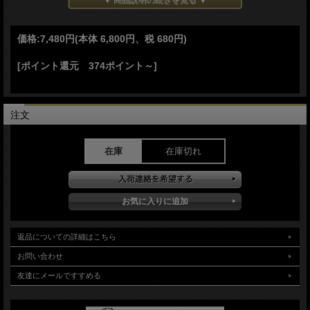
▼ 商品説明の続きを見る ▼
頑丈なフルタング構造
●ウォールナット・ハンドル
レザーコード付属
価格:
7,480円
(本体 6,800円、税 680円)
●レザーベルトシース付属
ランヤード付属しません
[ポイント還元 374ポイント～]
Made in Ukraine
注文
在庫
在庫切れ
返品についての詳細はこちら
お問い合わせ
友達にメールですすめる
適度な粘りがあるブロムとバナジウム合金を使用したハイカーボン鋼（硬度57-
58）を用いたブッシュクラフトモデル